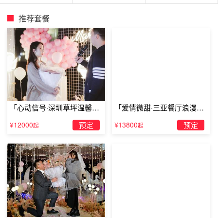
推荐套餐
「心动信号·深圳草坪温馨求
「爱情微甜·三亚餐厅浪漫求
婚」
婚」
¥12000
预定
¥13800
预定
起
起
贺州酒店里的房间可以布置表白吗贺州锦绣概念酒店
锦绣概念酒店，位于交通便利的八达西路，环境安静、舒
适，期待您的入住。