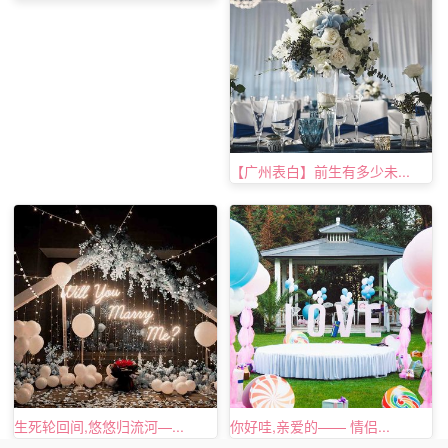
【广州表白】前生有多少未...
生死轮回间,悠悠归流河—...
你好哇,亲爱的—— 情侣...