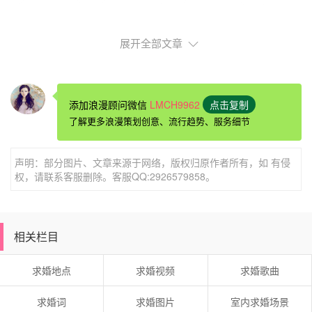
展开全部文章
添加浪漫顾问微信
LMCH9962
点击复制
贺州酒店里的房间可以布置表白吗贺州西溪森林温泉度假村
了解更多浪漫策划创意、流行趋势、服务细节
贺州西溪森林温泉度假村位于世界长寿市——广西贺州市八
步区南乡镇，度假村作为贺州市休闲旅游核心驱动项目，致
声明：部分图片、文章来源于网络，版权归原作者所有，如 有侵
力于打造辐射粤、桂、湘三省的5A级原生态山水风情旅游
权，请联系客服删除。客服QQ:2926579858。
核心集散地。度假村由广东腾业实业集团斥巨资倾心打造，
核心区域面积约1200亩，集温泉养生、富氧森林、秘境探
奇、长寿美食、湿地风情等旅游度假休闲功能于一体，更有
相关栏目
独具特色的风情住宿、原生温泉、养生餐饮、超级商务、前
端康乐等度假配套。探秘神奇的长寿之乡，和自己人一起分
求婚地点
求婚视频
求婚歌曲
享快乐时光！
求婚词
求婚图片
室内求婚场景