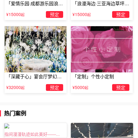
「爱情乐园·成都游乐园浪漫
「浪漫海边·三亚海边草坪浪
以上就是关于贺州酒店里的房间可以布置表白吗的全部内
求婚」
漫求婚」
容，想了解更多关于贺州酒店里的房间可以布置表白吗的资
¥15000
预定
¥15000
预定
起
起
讯就关注TellLove贺州浪漫策划官网吧。
「深藏于心」宴会厅梦幻主
「定制」个性小定制
题求婚仪式
¥32000
预定
¥5000
预定
起
起
热门案例
指间漫漫轨迹如此美好——...