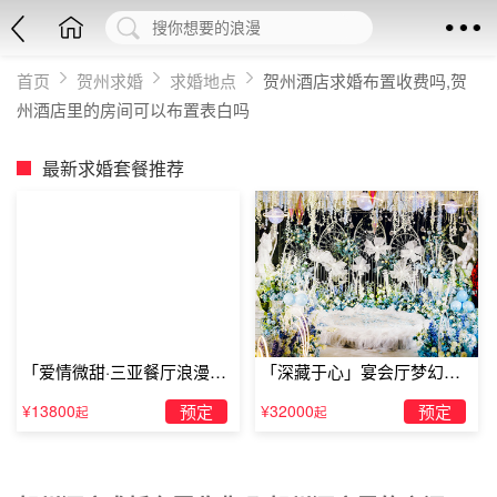
首页
贺州求婚
求婚地点
贺州酒店求婚布置收费吗,贺
州酒店里的房间可以布置表白吗
最新求婚套餐推荐
「爱情微甜·三亚餐厅浪漫求
「深藏于心」宴会厅梦幻主
婚」
题求婚仪式
¥13800
预定
¥32000
预定
起
起