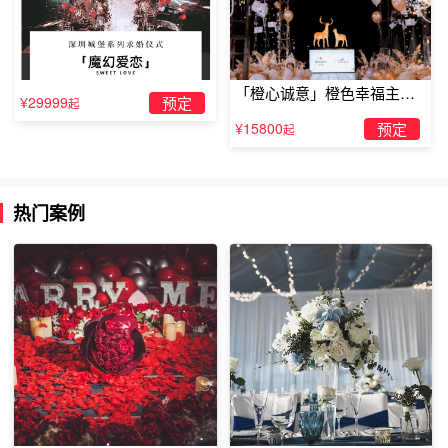
元旦节向女友求婚的浪漫方式--书信表白
「橙心诚意」橙色幸福主题
¥29999
预定
起
电子通讯发达的当下，一封手写书信更能够显示情真意切。
露台求婚
¥15800
预定
起
很少的人会有着这样的闲情逸致去创作一份有心意的书信来
向对方表达自己，但正因如此，所以用书信的
表白方式
更加
能够打动对方。
热门案例
在元旦到来之际，一份书信表白心意，还有什么比这个更加
有意义的
求婚方式
了呢？