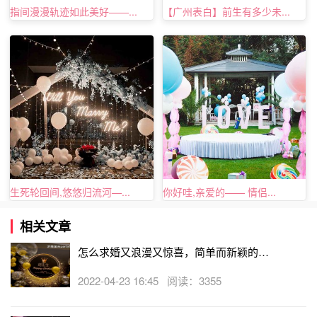
指间漫漫轨迹如此美好——...
【广州表白】前生有多少未...
生死轮回间,悠悠归流河—...
你好哇,亲爱的—— 情侣...
相关文章
怎么求婚又浪漫又惊喜，简单而新颖的求
元旦节向女友求婚的浪漫方式--蜡烛求婚
婚方式
2022-04-23 16:45 阅读：3355
用蜡烛摆出图案，图案中间她的名字闪闪发光，这是一种成