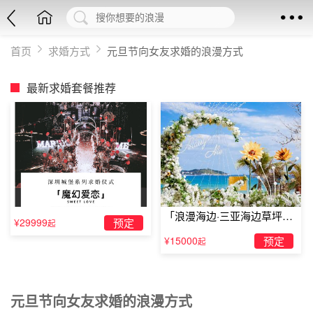
首页
求婚方式
元旦节向女友求婚的浪漫方式
最新求婚套餐推荐
「浪漫海边·三亚海边草坪浪
¥29999
预定
起
漫求婚」
¥15000
预定
起
元旦节向女友求婚的浪漫方式