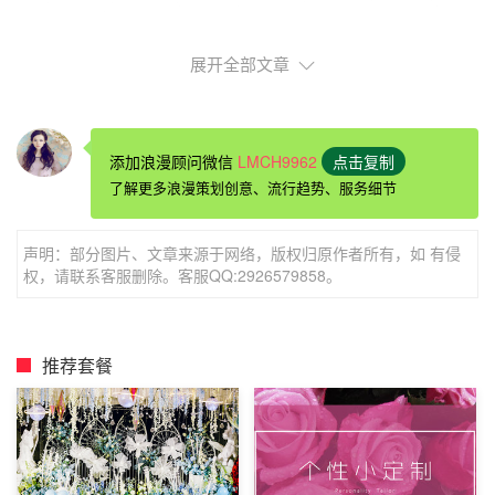
展开全部文章
元旦节向女友求婚的浪漫方式--返璞归真
添加浪漫顾问微信
LMCH9962
点击复制
了解更多浪漫策划创意、流行趋势、服务细节
当我们厌倦了现实的浮躁与虚华，如果能够学会返璞归真，
声明：部分图片、文章来源于网络，版权归原作者所有，如 有侵
也许会有意想不到的浪收获。男生向女友求婚时，完全可以
权，请联系客服删除。客服QQ:2926579858。
用一种最纯真的语言作为自己的爱情告白。
推荐套餐
比如：发自内心最真诚的语言，也许用词并不华丽，也许你
的
告白方式
并没有那么深情并茂，但是只要你的告白能够引
起女友的共鸣，能够勾起她对美好爱情的回忆，就一定能够
带给她一种内心深处的感动与浪漫感觉。