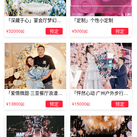
「深藏于心」宴会厅梦幻主
「定制」个性小定制
题求婚仪式
¥32000
预定
¥5000
预定
起
起
「爱情微甜·三亚餐厅浪漫求
「怦然心动·广州户外步行街
婚」
求婚」
¥13800
预定
¥15000
预定
起
起