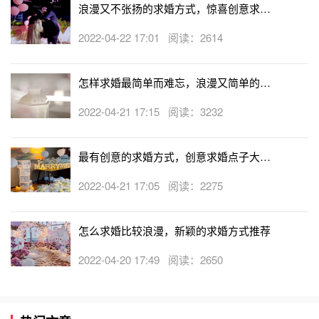
浪漫又不张扬的求婚方式，惊喜创意求婚
本低却充满梦幻的求婚方式，它的视觉效果很好，给人营造
策划方案
一种温馨浪漫的气氛，不管是
户外求婚
还是一起共度烛光晚
2022-04-22 17:01 阅读：2614
餐等，蜡烛都可为你的
浪漫求婚
计划增添不少色彩。
怎样求婚最简单而难忘，浪漫又简单的求
婚方式
摆心形、摆文字、摆她最爱的卡通人物，甚至可以用它来铺
2022-04-21 17:15 阅读：3232
一条烛光之路。求婚在这种气氛中极易成功。
最有创意的求婚方式，创意求婚点子大集
合
2022-04-21 17:05 阅读：2275
怎么求婚比较浪漫，新颖的求婚方式推荐
2022-04-20 17:49 阅读：2650