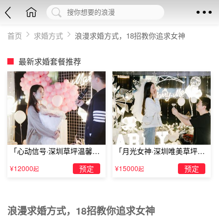
首页
求婚方式
浪漫求婚方式，18招教你追求女神
最新求婚套餐推荐
「心动信号·深圳草坪温馨求
「月光女神·深圳唯美草坪浪
婚」
漫求婚」
¥12000
预定
¥15000
预定
起
起
浪漫求婚方式，18招教你追求女神