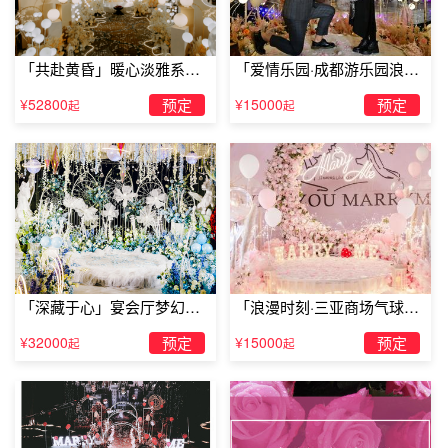
4
、为迎接情人节的到来，你可以买一个魔法手链。你所选
的魔法手链上须装饰有
14
个以上的小挂饰。将手链上的小挂
「共赴黄昏」暖心淡雅系求
「爱情乐园·成都游乐园浪漫
饰全都拆下来，藏好。在二月初的前
14
天里，让你的女友每
婚仪式
求婚」
¥52800
预定
¥15000
预定
天都能在“无意间”发现一个小挂饰。直到情人节的那天，你
起
起
将这副手链和剩下的挂饰送给你的女友。
5
、当你和女友路过购物中心或者机场的时候，去拍一套大
头贴。选一个浪漫的背景，在即将快门的时候，迅速亲吻你
的女友。
6
、如果你的女友可以收到语音邮件或者语音留言，给她留
个消息：“没什么事，只想告诉你我想你了”。在任何时候，
「深藏于心」宴会厅梦幻主
「浪漫时刻·三亚商场气球雨
她都会很感动，特别是当她心情低落的时，效果巨好。
题求婚仪式
惊喜求婚」
¥32000
预定
¥15000
预定
起
起