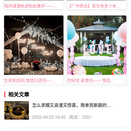
指间漫漫轨迹如此美好——...
【广州表白】前生有多少未...
向浪漫的地点时，看着你女友的脸，告诉她需要脸部防晒。
于是，她会拉下遮阳板。这时，玫瑰花瓣会如雪花般飞下，
落在她的脸上，她也会看到那句“我爱你”。
9
、当你的伴侣要去出差，将一个小礼物藏在她行李箱的角
落里。她不经意间发现时，会很感动的呦。
10
、如果你和伴侣要举行一次周年纪念，买两个香槟被子，
在杯子上刻上你们的名字和纪念日，比如：预先到你所预定
的餐馆，要求他们使用你提供的杯子。这会给你的伴侣很大
生死轮回间,悠悠归流河—...
你好哇,亲爱的—— 情侣...
的惊喜，也是你们俩很有意义的
纪念品
。
11
、在一个特别的日子，比如她的生日，买
24
朵玫瑰。约
相关文章
好在一家购物中心见面，然后去吃饭。提前到达购物中心，
怎么求婚又浪漫又惊喜，简单而新颖的求
在某个角落找到藏身之地。找一个小伙子，询问他是否愿意
婚方式
2022-04-23 16:45 阅读：3351
帮忙。给他一枝玫瑰，指出你的女友，让他上前跟她说
“
Happy Birthday Meagan
”，给她玫瑰，然后离开。重复这