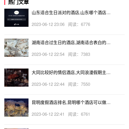
热门文章
山东适合生日派对的酒店,山东哪个酒店有
生日房
2023-06-12 23:06 阅读：6776
浪漫求婚方式
13-18
13
、用清单记下你的伴侣经常缅怀在记忆中的一些东西。比
湖南适合过生日的酒店,湖南适合表白的酒
如，她经常谈起儿时在一家很特别冰激凌店所吃的冰激凌。
店
2023-06-12 22:54 阅读：7383
当一个特殊的时刻来临，检查你的清单，找到你的伴侣所想
再现的情景。举个例子，造访那家店，买一桶冰激凌，确保
大同比较好的情侣酒店,大同浪漫假期主题
容器上印有店的名字。
酒店
2023-06-12 22:44 阅读：7550
14
、创作一段爱的视频剪辑蒙太奇电影，用收集的一些你俩
的照片，几张旅游景点门票的票根，对你们有纪念意义的小
东西。用这些材料进行架构，可以组成三段式的叙述。或
昆明度假酒店排名,昆明哪个酒店可以做求
者，买一个相框，在相框中粘些有意义的东西，为你自己创
婚
2023-06-12 22:41 阅读：6761
作一个蒙太奇剪辑。
15
、买一个精美雕刻的木盒子，周身用红绿丝带装饰。找到