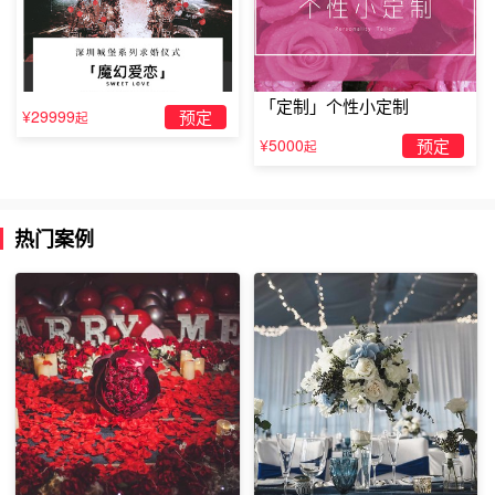
「定制」个性小定制
¥29999
预定
起
¥5000
预定
起
热门案例
浪漫求婚
方式
7-12
7
、为你和女友计划一次神秘的旅行。一些旅行社有提供这
项服务，旅行目的地是保密未知的，直到你们登上飞机或者
到达目的地。
8
、 买一些玫瑰花瓣，将它们藏在你副驾驶位置的遮阳板
上。写一个句子“我爱你”，粘在遮阳板的背面。当你们行驶