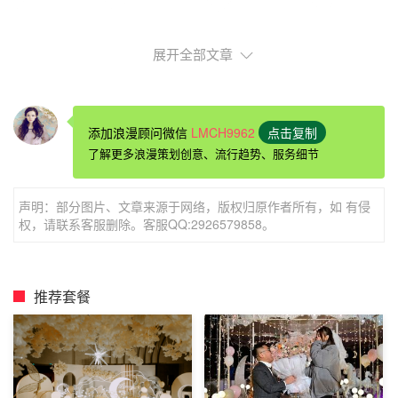
展开全部文章
浪漫
求婚方式
1-6
添加浪漫顾问微信
LMCH9962
点击复制
了解更多浪漫策划创意、流行趋势、服务细节
1
、联系你女友的家人，询问有什么东西是你女友儿童时期
一直要想要的却未能如愿的。举个例子，如果她一直想要个
声明：部分图片、文章来源于网络，版权归原作者所有，如 有侵
瓷娃娃，那么在她生日的时候送她一个。她不仅会很喜欢这
权，请联系客服删除。客服QQ:2926579858。
个礼物，更喜欢你精心思考准备的她一直想要的这个礼物。
2
、 组织拍一张专业的婚纱照，像一对夫妻似的。将这张照
推荐套餐
片裱上相框，挂在某个突出的位置。尽可能地给你女友足够
的提醒，以使她能够准备好。
3
、写一个便签条“
I thought of you today,and it made me
smile.
”将这个便签条粘在你的伴侣能够看到的地方。