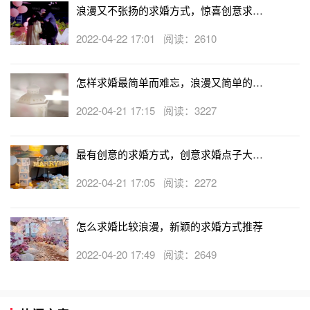
样的行为，以送出剩下的
11
枝玫瑰。选择帮忙伙伴的时候要
浪漫又不张扬的求婚方式，惊喜创意求婚
注意，不能选长得太帅的，而且要不同年龄层次的。最后的
策划方案
2022-04-22 17:01 阅读：2610
一枝玫瑰可以由一个小朋友送出，可能需要小朋友的父母帮
忙才能完成也不一定啊，呵呵。当
12
、枝玫瑰全部送达时，
怎样求婚最简单而难忘，浪漫又简单的求
你可以走上前去，来到你女友的身旁，给她剩下的
12
枝玫
婚方式
瑰。
2022-04-21 17:15 阅读：3227
最有创意的求婚方式，创意求婚点子大集
合
2022-04-21 17:05 阅读：2272
怎么求婚比较浪漫，新颖的求婚方式推荐
2022-04-20 17:49 阅读：2649