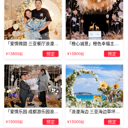
「爱情微甜·三亚餐厅浪漫求
「橙心诚意」橙色幸福主题
婚」
露台求婚
¥13800
预定
¥15800
预定
起
起
求婚歌
曲二、王菲-我愿意
王菲空旷的声音让喜欢她的歌迷留恋。《我愿意》这首经典
「爱情乐园·成都游乐园浪漫
「浪漫海边·三亚海边草坪浪
最适合婚礼的歌曲，从年轻人到中年人都为之疯狂。当婚礼
求婚」
漫求婚」
上响起“我愿意为你我愿意为你……”的歌声时，每个人都感
¥15000
预定
¥15000
预定
起
起