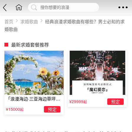
首页
求婚歌曲
经典浪漫求婚歌曲有哪些？男士必知的求
婚歌曲
最新求婚套餐推荐
「浪漫海边·三亚海边草坪浪
¥29999
预定
起
漫求婚」
¥15000
预定
起