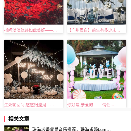
求婚歌曲三、《Imagine me without you》
这首歌的曲风很清新自然，每一句歌词中都是侬侬的化不开
指间漫漫轨迹如此美好——...
【广州表白】前生有多少未...
的想念，当男士求婚的时候，为她戴上准备好的乐维斯钻
戒，在优美的旋律下，说出钻戒的寓意，将会是一场很浪漫
的求婚。当他深情款款地唱出对你的爱，告诉你because of
you,it is allbrand new.my life is noe worthwhile时，你是否
倍加感动?同时，也会深有感触。
生死轮回间,悠悠归流河—...
你好哇,亲爱的—— 情侣...
相关文章
珠海求婚背景音乐推荐，珠海求婚bgm分