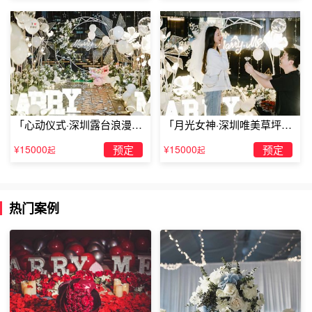
动爱情的魅力。我愿意也是在婚礼上都能听到的三个字，简
单的三个字却有深刻的含义：我愿意嫁给你，我愿意戴上实
名定制一生只送一人的乐维斯求婚钻戒......这首歌当之无愧
排名第一。
「心动仪式·深圳露台浪漫求
「月光女神·深圳唯美草坪浪
婚」
漫求婚」
¥15000
预定
¥15000
预定
起
起
热门案例