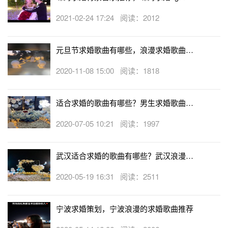
享
2021-02-24 17:24 阅读：2012
元旦节求婚歌曲有哪些，浪漫求婚歌曲推
荐
2020-11-08 15:00 阅读：1818
适合求婚的歌曲有哪些？男生求婚歌曲大
一场完美的求婚，少不了鲜花的陪衬、少不了钻戒去见证幸
全
福，更少不了一首求婚用的歌曲去述说内心想要说的话。
适
2020-07-05 10:21 阅读：1997
合求婚的歌曲
很多，关键是要选择一首两人都喜欢的歌曲，
或者是能把你内心说不出口的爱意表达出来，通过歌曲向对
武汉适合求婚的歌曲有哪些？武汉浪漫求
方示爱，这难道不是非常浪漫甜蜜的事吗？
婚歌曲大全
2020-05-19 16:31 阅读：2511
宁波求婚策划，宁波浪漫的求婚歌曲推荐