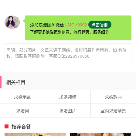
求婚歌曲
一、庾澄庆《情非得已》
添加浪漫顾问微信
LMCH9962
点击复制
了解更多浪漫策划创意、流行趋势、服务细节
“难以忘记初次见你，一双迷人的眼睛，在我脑海里，你的
身影，挥散不去，握你的双手感觉你的温柔，真的有点透不
声明：部分图片、文章来源于网络，版权归原作者所有，如 有侵
过气，你的天真，我想珍惜，看到你受委屈，我会伤心。”
权，请联系客服删除。客服QQ:2926579858。
个人认为还是中文版的比较好。曲风比较轻快，整首歌都在
描述对女生的印象和自己的那种喜爱、纠结。说实话。总觉
得这首歌和关雎有异曲同工之妙，可能只是我自己的感觉
相关栏目
吧。这首歌用来
表白的话
，说得应该比较清楚了。应该还是
全首都可以唱。这首歌应该适合性格比较嘻嘻哈哈的那种男
求婚地点
求婚视频
求婚歌曲
生，恋爱经验很少，碰到自己喜欢的女生还会很紧张，很阳
求婚词
求婚图片
室内求婚场景
光的那种男生。
推荐套餐