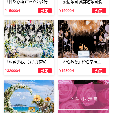
「怦然心动·广州户外步行街
「爱情乐园·成都游乐园浪漫
求婚」
求婚」
¥15000
预定
¥15000
预定
起
起
「深藏于心」宴会厅梦幻主
「橙心诚意」橙色幸福主题
题求婚仪式
露台求婚
¥32000
预定
¥15800
预定
起
起
潮州能准备求婚的酒店潮州呈祥公寓
无
上述TellLove潮州浪漫策划为大家整理的潮州能准备求婚的