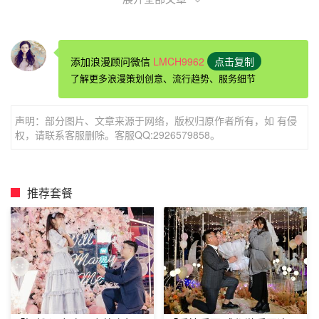
添加浪漫顾问微信
LMCH9962
点击复制
潮州能准备求婚的酒店心悦精品酒店 (潮州西湖牌坊街古城
了解更多浪漫策划创意、流行趋势、服务细节
店)
必读
声明：部分图片、文章来源于网络，版权归原作者所有，如 有侵
距离潮州火车站驾车距离6.9公里（约19分钟）
权，请联系客服删除。客服QQ:2926579858。
距离市中心驾车距离2.7公里（约10分钟）
距离开元寺驾车距离1.6公里（约7分钟）
推荐套餐
贴士
酒店大堂吧——红磨坊，为您精心准备的各式餐点及中西美
食
有免费自助洗衣房的，也有可以晾衣服的地方
酒店房间装修风格各异，可以自主选择