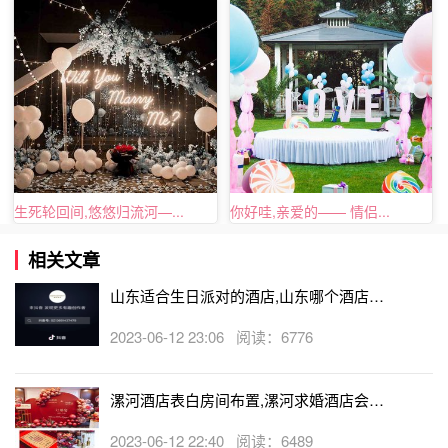
生死轮回间,悠悠归流河—...
你好哇,亲爱的—— 情侣...
相关文章
山东适合生日派对的酒店,山东哪个酒店有
生日房
2023-06-12 23:06 阅读：6776
漯河酒店表白房间布置,漯河求婚酒店会帮
忙布置房间吗
2023-06-12 22:40 阅读：6489