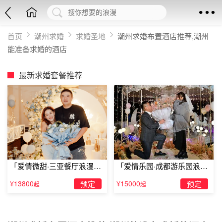
首页
潮州求婚
求婚圣地
潮州求婚布置酒店推荐,潮州
能准备求婚的酒店
最新求婚套餐推荐
「爱情微甜·三亚餐厅浪漫求
「爱情乐园·成都游乐园浪漫
婚」
求婚」
¥13800
预定
¥15000
预定
起
起