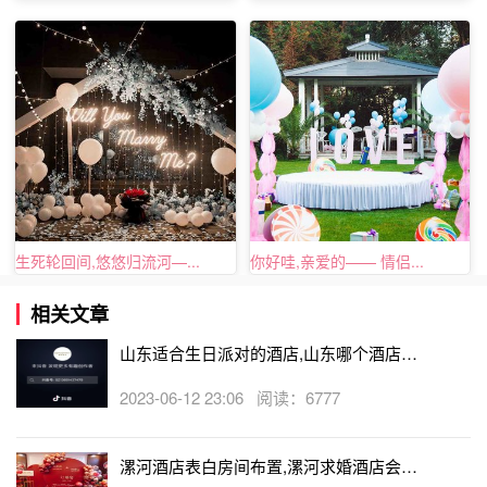
生死轮回间,悠悠归流河—...
你好哇,亲爱的—— 情侣...
相关文章
山东适合生日派对的酒店,山东哪个酒店有
生日房
2023-06-12 23:06 阅读：6777
漯河酒店表白房间布置,漯河求婚酒店会帮