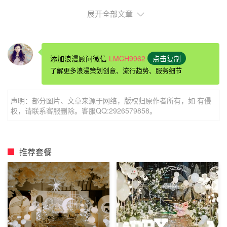
展开全部文章
添加浪漫顾问微信
LMCH9962
点击复制
了解更多浪漫策划创意、流行趋势、服务细节
声明：部分图片、文章来源于网络，版权归原作者所有，如 有侵
权，请联系客服删除。客服QQ:2926579858。
柳州哪个酒店生日有优惠柳州海悦公寓
推荐套餐
海悦公寓位于柳州市城中区万达广场，地位城中区金融商业
核心地带。距白莲机场15公里，火车站8公里，汽车总站6
公里，李宁体育馆1.5公里交通便利。靠近市政府和办证大
厅，九州国际阳光100，等商务中心方便出差办公，周边配
套银行超市医院配备齐全，方便日常出行，周边景点柳州奇