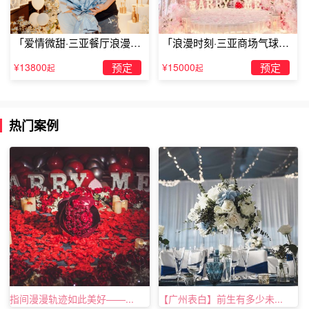
「爱情微甜·三亚餐厅浪漫求
「浪漫时刻·三亚商场气球雨
婚」
惊喜求婚」
¥13800
预定
¥15000
预定
起
起
柳州哪个酒店生日有优惠柳州丽都商务宾馆
若想要游览柳州，柳州丽都商务宾馆将会是一个不错的的住
宿之选。酒店地处便捷区域，距离柳州白莲机场仅13km，
热门案例
距离柳州火车站仅6km。对于入住酒店的旅客来说，闲暇时
间去附近的龙潭公园和柳侯公园游玩是一个不错的选择。旅
客可以在闲暇时间去酒店的休闲区，提升健康幸福感。
以上就是TellLove柳州浪漫策划小编为大家推荐的柳州哪个
酒店生日有优惠作为参考，希望大家能够喜欢，当然如果大
家需要浪漫惊喜策划也可以在线咨询我们的官网客服哦~
指间漫漫轨迹如此美好——...
【广州表白】前生有多少未...