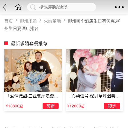
首页
柳州求婚
求婚圣地
柳州哪个酒店生日有优惠,柳
州生日宴酒店排名
最新求婚套餐推荐
「爱情微甜·三亚餐厅浪漫求
「心动信号·深圳草坪温馨求
婚」
婚」
¥13800
预定
¥12000
预定
起
起