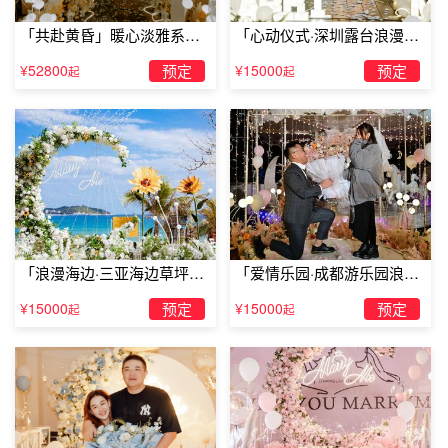
石馆，科技大学，文庙、上水音乐喷泉、窑埠古镇、柳江水
「共赴黄昏」暖心淡雅系求
「心动仪式·深圳露台浪漫求
上轮船。本公寓配有豪华大床房，豪华双人间，温馨大床
婚仪式
婚」
房，简约时尚大床房类型公寓，房间无线Wi-Fi，液晶电
¥52800
预定
¥15000
预定
起
起
视，洗衣机，电热水器，抽油烟机等家电配套。设计风格,
精致,时尚,温馨为主，海悦公寓征程为您提供24小时热枕，
欢迎各位朋友入住。
「浪漫海边·三亚海边草坪浪
「爱情乐园·成都游乐园浪漫
漫求婚」
求婚」
¥15000
预定
¥15000
预定
起
起