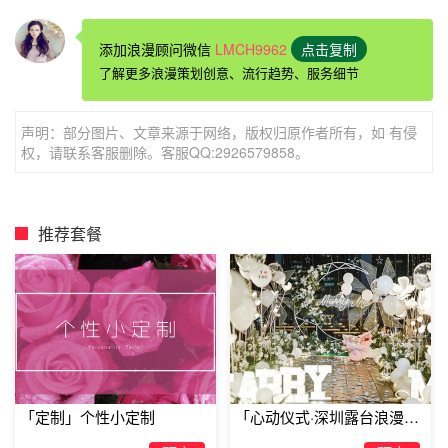
添加浪漫顾问微信
LMCH9962
点击复制
了解更多浪漫策划创意、流行趋势、服务细节
声明：部分图片、文章来源于网络，版权归原作者所有，如 有侵
权，请联系客服删除。客服QQ:2926579858。
推荐套餐
因为未来有你才有意义
「定制」个性小定制
「心动仪式·深圳露台浪漫求
婚」