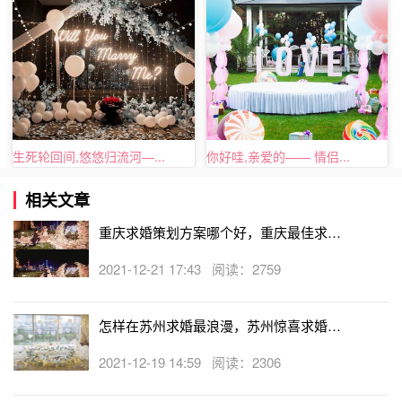
生死轮回间,悠悠归流河—...
你好哇,亲爱的—— 情侣...
相关文章
重庆求婚策划方案哪个好，重庆最佳求婚
方案推荐
2021-12-21 17:43 阅读：2759
赖上你每一天离不开你
怎样在苏州求婚最浪漫，苏州惊喜求婚策
划点子
2021-12-19 14:59 阅读：2306
我开始习惯于有你存在于我身边的每一个瞬间，就像鱼
儿离不开水，就像我们没办法失去太阳的照耀。而我，离不