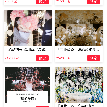
¥5000
预定
¥15000
预定
起
起
这是我们一起过的第二个情人节，虽然我没办法给你生
生世世的承诺，但是我想给你我有的所有。我想要我们以后
不再是过情人节，而是度过每一个
结婚纪念日
，我想要缠着
你到你离不开我，我想要每个清晨醒来身旁都是你熟睡的侧
脸。因为我没办法去确定未来的路我能够陪你有多远，但是
我想要在我伴你身旁的每一刻你都是开心的。
「心动信号·深圳草坪温馨求
「共赴黄昏」暖心淡雅系求
婚」
婚仪式
¥12000
预定
¥52800
预定
起
起
「深藏于心」宴会厅梦幻主