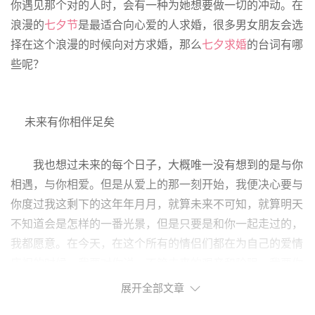
你遇见那个对的人时，会有一种为她想要做一切的冲动。在
浪漫的
七夕节
是最适合向心爱的人求婚，很多男女朋友会选
择在这个浪漫的时候向对方求婚，那么
七夕求婚
的台词有哪
些呢？
未来有你相伴足矣
我也想过未来的每个日子，大概唯一没有想到的是与你
相遇，与你相爱。但是从爱上的那一刻开始，我便决心要与
你度过我这剩下的这年年月月，就算未来不可知，就算明天
不知道会是怎样的一番光景，但是只要是和你一起走过的，
我都愿意。在今天，在这个所有的情侣们都在为自己的爱情
庆祝的时候，我要对你说，不管未来的艰辛和险阻，我要你
在我的身旁，嫁给我吧。
展开全部文章