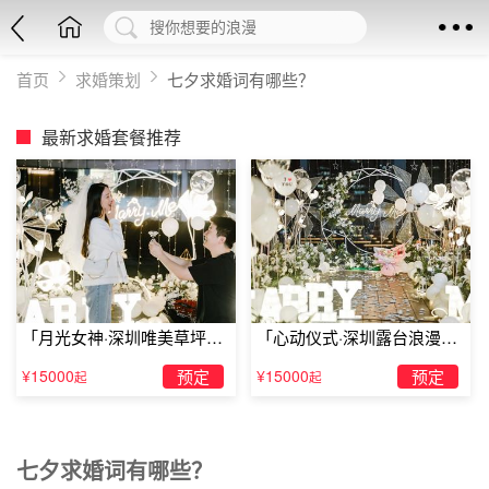
首页
求婚策划
七夕求婚词有哪些？
最新求婚套餐推荐
「月光女神·深圳唯美草坪浪
「心动仪式·深圳露台浪漫求
漫求婚」
婚」
¥15000
预定
¥15000
预定
起
起
七夕求婚词有哪些？