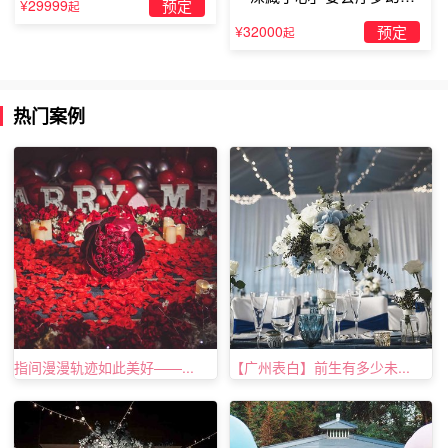
¥29999
预定
起
题求婚仪式
¥32000
预定
起
热门案例
因为我爱你
浪漫的七夕情人节，和他牵着手走在散发着微风和清香
的小路上，对她说：我这一生曾经颠沛流离不知道自己应该
做些什么，不知道自己何时才会有一个安定下来的意义。可
是当我遇见你，我看见你的一娉一笑都是那么简单而又美
好，我知道我沦陷了，就像是大雁终于找到了回家的方向。
我想此后的几十年都陪着你一起走过，请你给我这个机会好
吗？
指间漫漫轨迹如此美好——...
【广州表白】前生有多少未...