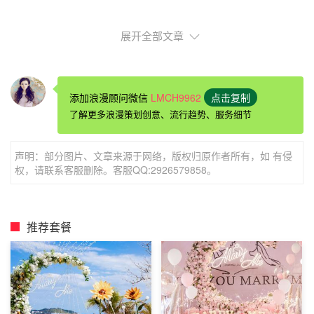
一、提前准备一份惊喜
展开全部文章
在女友不知情的情况下，给女友一份特别的惊喜，可以在和
女友平日相处的细节当中，了解到女友最喜欢的是什么样的
礼物，然后自己跑去偷偷的买好，叫店主打好包装，等晚上
添加浪漫顾问微信
LMCH9962
点击复制
生日的时候给女友一个浪漫的惊喜。
了解更多浪漫策划创意、流行趋势、服务细节
声明：部分图片、文章来源于网络，版权归原作者所有，如 有侵
权，请联系客服删除。客服QQ:2926579858。
推荐套餐