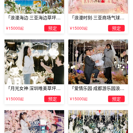
「浪漫海边·三亚海边草坪浪
「浪漫时刻·三亚商场气球雨
漫求婚」
惊喜求婚」
¥15000
预定
¥15000
预定
起
起
二、经济准备
在做这个任务前，你首先要明白自己的经济状况，还有你女
朋友的喜好，她喜欢吃什么，她最近最想要个什么东西，还
有你们发展到什么程度了。当然，没见过见过几次面，女朋
友过生日就送车的。呵呵。
「月光女神·深圳唯美草坪浪
「爱情乐园·成都游乐园浪漫
漫求婚」
求婚」
¥15000
预定
¥15000
预定
起
起