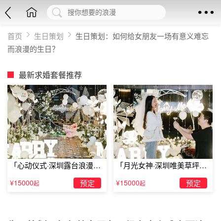
首页
生日策划
生日策划：如何给女朋友一场有意义难忘
而浪漫的生日？
最新求婚套餐推荐
「心动仪式·深圳露台浪漫求
「月光女神·深圳唯美草坪浪
婚」
漫求婚」
¥15000
预定
¥15000
预定
起
起