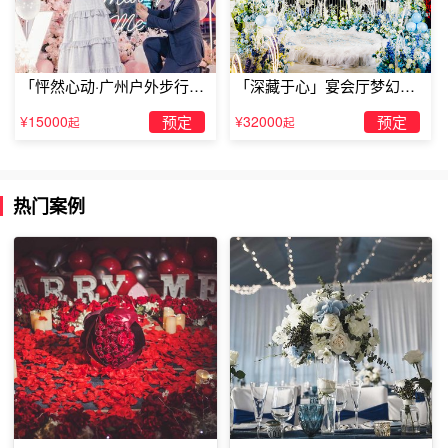
「怦然心动·广州户外步行街
「深藏于心」宴会厅梦幻主
求婚」
题求婚仪式
¥15000
预定
¥32000
预定
起
起
三、贴心粉刷匠
热门案例
“在我26岁生日前一周，我和我的朋友去海边玩，我跟我男
朋友说了我生日那天会回来，晚上一起庆祝。等我度假回
来，我发现我原先非常讨厌的厨房的那面深灰色的墙被粉刷
成我最喜欢的亮黄色！后来我才知道，是我男朋友特意让我
的好友约我去海边玩，空出时间让他把墙刷完。现在，我只
要进入厨房，就能看见这面墙，这就是他对我的爱！”------
朋友小A讲述她在生日那天经历的浪漫的事