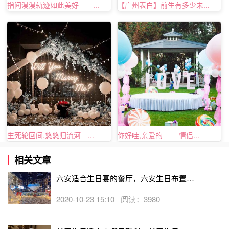
指间漫漫轨迹如此美好——...
【广州表白】前生有多少未...
生死轮回间,悠悠归流河—...
你好哇,亲爱的—— 情侣...
相关文章
六安适合生日宴的餐厅，六安生日布置餐
厅
2020-10-23 15:10 阅读：3980