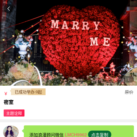
1
/
1
已成功举办:0起
原价
￥
密室
主题诠释
添加浪漫顾问微信
LMCH9962
点击复制