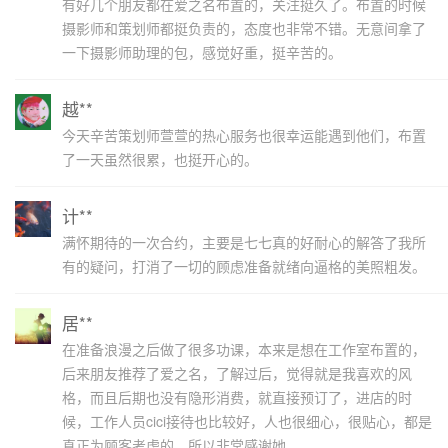
有好几个朋友都在爱之名布置的，关注挺久了。布置的时候
摄影师和策划师都挺负责的，态度也非常不错。无意间拿了
一下摄影师助理的包，感觉好重，挺辛苦的。
越**
今天辛苦策划师萱萱的热心服务也很幸运能遇到他们，布置
了一天虽然很累，也挺开心的。
计**
满怀期待的一次合约，主要是七七真的好耐心的解答了我所
有的疑问，打消了一切的顾虑准备就绪向逼格的美照粗发。
居**
在准备浪漫之后做了很多功课，本来是想在工作室布置的，
后来朋友推荐了爱之名，了解过后，觉得就是我喜欢的风
格，而且后期也没有隐形消费，就直接预订了，进店的时
候，工作人员cici接待也比较好，人也很细心，很贴心，都是
真正为顾客考虑的，所以非常感谢她