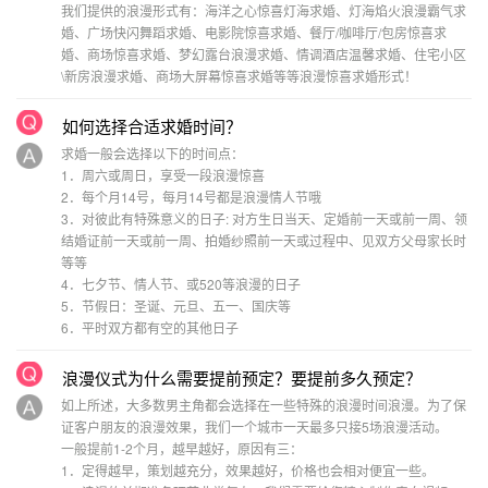
我们提供的浪漫形式有：海洋之心惊喜灯海求婚、灯海焰火浪漫霸气求
婚、广场快闪舞蹈求婚、电影院惊喜求婚、餐厅/咖啡厅/包房惊喜求
婚、商场惊喜求婚、梦幻露台浪漫求婚、情调酒店温馨求婚、住宅小区
\新房浪漫求婚、商场大屏幕惊喜求婚等等浪漫惊喜求婚形式！
如何选择合适求婚时间？
求婚一般会选择以下的时间点：
1．周六或周日，享受一段浪漫惊喜
2．每个月14号，每月14号都是浪漫情人节哦
3．对彼此有特殊意义的日子: 对方生日当天、定婚前一天或前一周、领
结婚证前一天或前一周、拍婚纱照前一天或过程中、见双方父母家长时
等等
4．七夕节、情人节、或520等浪漫的日子
5．节假日：圣诞、元旦、五一、国庆等
6．平时双方都有空的其他日子
浪漫仪式为什么需要提前预定？要提前多久预定？
如上所述，大多数男主角都会选择在一些特殊的浪漫时间浪漫。为了保
证客户朋友的浪漫效果，我们一个城市一天最多只接5场浪漫活动。
一般提前1-2个月，越早越好，原因有三：
1．定得越早，策划越充分，效果越好，价格也会相对便宜一些。