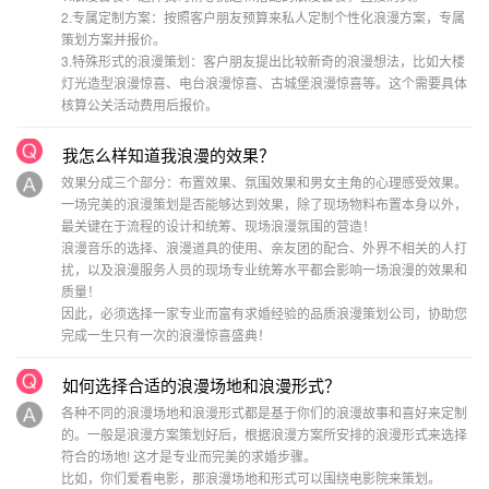
2.专属定制方案：按照客户朋友预算来私人定制个性化浪漫方案，专属
策划方案并报价。
3.特殊形式的浪漫策划：客户朋友提出比较新奇的浪漫想法，比如大楼
灯光造型浪漫惊喜、电台浪漫惊喜、古城堡浪漫惊喜等。这个需要具体
核算公关活动费用后报价。
我怎么样知道我浪漫的效果？
效果分成三个部分：布置效果、氛围效果和男女主角的心理感受效果。
一场完美的浪漫策划是否能够达到效果，除了现场物料布置本身以外，
最关键在于流程的设计和统筹、现场浪漫氛围的营造！
浪漫音乐的选择、浪漫道具的使用、亲友团的配合、外界不相关的人打
扰，以及浪漫服务人员的现场专业统筹水平都会影响一场浪漫的效果和
质量！
因此，必须选择一家专业而富有求婚经验的品质浪漫策划公司，协助您
完成一生只有一次的浪漫惊喜盛典！
如何选择合适的浪漫场地和浪漫形式？
各种不同的浪漫场地和浪漫形式都是基于你们的浪漫故事和喜好来定制
的。一般是浪漫方案策划好后，根据浪漫方案所安排的浪漫形式来选择
符合的场地! 这才是专业而完美的求婚步骤。
比如，你们爱看电影，那浪漫场地和形式可以围绕电影院来策划。