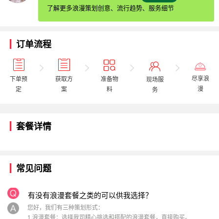
了解更多浪漫策划创意、流行趋势、服务细节
订单流程
尽享浪
获取方
下单预
准备物
现场服
漫
案
定
料
务
套餐详情
常见问题
有没有浪漫套餐之类的可以供我选择？
您好，我们有三种策划形式：
1.浪漫套餐：选择我司精心挑选和搭配的浪漫套餐，直接购买。