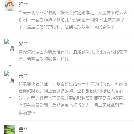
经**
当天一切都非常顺利，按照着预定剧本走，女朋友平时大大
咧咧，一看制作的视频加几个好闺蜜一闹腾 马上就哭鼻子
了，最后浪漫非常顺利，达到预期效果！真的谢谢了
晁**
选择这家是因为朋友推荐的，浪漫顾问八月很负责也比较热
情，希望后期的服务同样好。
萧**
和老婆快要领证了，眼看还没给他一个特别的仪式，时间很
仓促的时候，网上看见这家的。全程都操办得挺让人省心
的，推荐的餐厅也正是我想要的那种高雅而不高调的氛围。
老婆有被感动到，后期速度也相当给力，第二天就拿到了！
很满意～
訾**