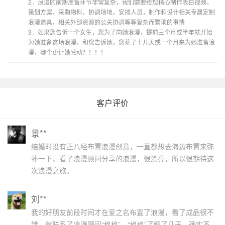
2．浪漫的前期准备环节非常复杂，我们需要给您精心制作表白视频，
策划方案，采购物料，协调场地，安排人员，制作和设计相关专属定制
浪漫道具，相关外部资源的公关协调等等复杂而繁琐的事情
3．如果您告诉一个女生，您为了向她浪漫，提前三个月或半年就开始
为她准备这场浪漫。和您告诉她，您花了十几天或一个月来为她准备浪
漫，哪个更让她感动？！！！
客户评价
景**
结婚时没有正八经布置浪漫创意，一直都想去海边布置来弥
补一下，看了浪漫顾问分享的浪漫，很漂亮，所以很期待这
次浪漫之旅。
刘**
我的好朋友前段时间才在爱之名布置了浪漫，看了成品很不
错，就联系了浪漫顾问“格格”，“格格”了解了几天，确实不