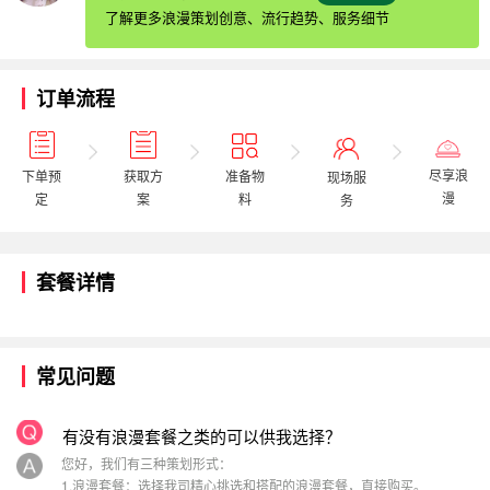
了解更多浪漫策划创意、流行趋势、服务细节
订单流程
尽享浪
获取方
下单预
准备物
现场服
漫
案
定
料
务
套餐详情
常见问题
有没有浪漫套餐之类的可以供我选择？
您好，我们有三种策划形式：
1.浪漫套餐：选择我司精心挑选和搭配的浪漫套餐，直接购买。