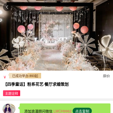
1
/
5
已成功举办:893起
原价
￥
【四季童话】粉系花艺·餐厅求婚策划
主题诠释
添加浪漫顾问微信
LMCH9962
点击复制