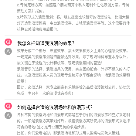
2.专属定制方案：按照客户朋友预算来私人定制个性化浪漫方案，专属
策划方案并报价。
3.特殊形式的浪漫策划：客户朋友提出比较新奇的浪漫想法，比如大楼
灯光造型浪漫惊喜、电台浪漫惊喜、古城堡浪漫惊喜等。这个需要具体
核算公关活动费用后报价。
我怎么样知道我浪漫的效果？
效果分成三个部分：布置效果、氛围效果和男女主角的心理感受效果。
一场完美的浪漫策划是否能够达到效果，除了现场物料布置本身以外，
最关键在于流程的设计和统筹、现场浪漫氛围的营造！
浪漫音乐的选择、浪漫道具的使用、亲友团的配合、外界不相关的人打
扰，以及浪漫服务人员的现场专业统筹水平都会影响一场浪漫的效果和
质量！
因此，必须选择一家专业而富有求婚经验的品质浪漫策划公司，协助您
完成一生只有一次的浪漫惊喜盛典！
如何选择合适的浪漫场地和浪漫形式？
各种不同的浪漫场地和浪漫形式都是基于你们的浪漫故事和喜好来定制
的。一般是浪漫方案策划好后，根据浪漫方案所安排的浪漫形式来选择
符合的场地! 这才是专业而完美的求婚步骤。
比如，你们爱看电影，那浪漫场地和形式可以围绕电影院来策划。