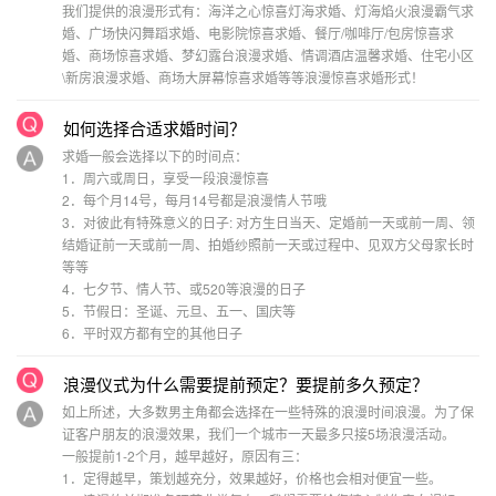
我们提供的浪漫形式有：海洋之心惊喜灯海求婚、灯海焰火浪漫霸气求
婚、广场快闪舞蹈求婚、电影院惊喜求婚、餐厅/咖啡厅/包房惊喜求
婚、商场惊喜求婚、梦幻露台浪漫求婚、情调酒店温馨求婚、住宅小区
\新房浪漫求婚、商场大屏幕惊喜求婚等等浪漫惊喜求婚形式！
如何选择合适求婚时间？
求婚一般会选择以下的时间点：
1．周六或周日，享受一段浪漫惊喜
2．每个月14号，每月14号都是浪漫情人节哦
3．对彼此有特殊意义的日子: 对方生日当天、定婚前一天或前一周、领
结婚证前一天或前一周、拍婚纱照前一天或过程中、见双方父母家长时
等等
4．七夕节、情人节、或520等浪漫的日子
5．节假日：圣诞、元旦、五一、国庆等
6．平时双方都有空的其他日子
浪漫仪式为什么需要提前预定？要提前多久预定？
如上所述，大多数男主角都会选择在一些特殊的浪漫时间浪漫。为了保
证客户朋友的浪漫效果，我们一个城市一天最多只接5场浪漫活动。
一般提前1-2个月，越早越好，原因有三：
1．定得越早，策划越充分，效果越好，价格也会相对便宜一些。