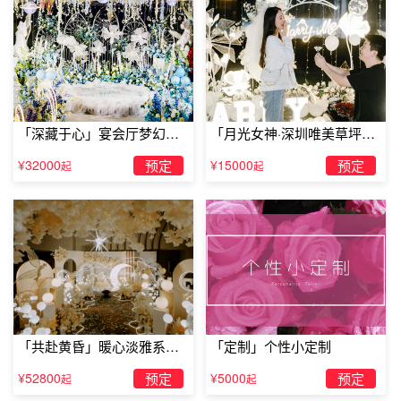
柠檬几滴
蛋糕装饰配料：
动物淡奶油
200g
（没有奶油真的好不像蛋糕～所以还是用
力一点，比植物奶油健康）
「深藏于心」宴会厅梦幻主
「月光女神·深圳唯美草坪浪
题求婚仪式
漫求婚」
糖粉
20g
水果随意 薄荷叶 所需工具：
¥32000
预定
¥15000
预定
起
起
打蛋器、烤箱、不锈钢容器、刮刀，蛋糕锯齿刀，蛋糕模具
2️
⃣分离蛋清和蛋黄，蛋清倒入无水无油的容器中，用打蛋器
打成干性发泡，提起有不下垂的小三角就对了，如图
3
。打
发过程中分
3
次倒入糖粉（容器一定要无水无油，不然打不
发）
「共赴黄昏」暖心淡雅系求
「定制」个性小定制
3️
⃣蛋黄
+
核桃油
+
低筋面粉、刮刀翻拌均匀（不要打圈，以
婚仪式
免起筋）
¥52800
预定
¥5000
预定
起
起