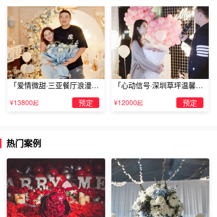
4️
⃣将
1/3
打发的蛋白倒入蛋黄糊，翻拌均匀，倒入剩余的蛋
白中，翻拌均匀（不要翻拌太久，不然影响蓬松度）
「爱情微甜·三亚餐厅浪漫求
「心动信号·深圳草坪温馨求
婚」
婚」
¥13800
预定
¥12000
预定
起
起
热门案例
生日蛋糕做法二、