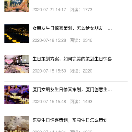
2020-07-21 14:17 阅读：1773
女朋友生日惊喜策划，怎么给女朋友一个
生日惊喜
2020-07-18 15:28 阅读：2346
生日策划方案，如何完美的策划生日惊喜
2020-07-15 15:50 阅读：2220
生日蛋糕做法三、
厦门女朋友生日惊喜策划，厦门创意生日
9️
⃣夹层中涂奶油
+
水果粒，表面装饰水果粒
+
薄荷叶
攻略大全
2020-07-15 15:48 阅读：1493
自己吃大蛋糕～宝宝吃迷你小蛋糕～味道不比买的差哦～关
键是吃的放心呐～
东莞生日惊喜策划，东莞生日怎么策划
宝宝周岁百日宴灵感库
宝宝周岁照
生日蛋糕晒一晒
我的生
2020-07-14 14:31 阅读：1862