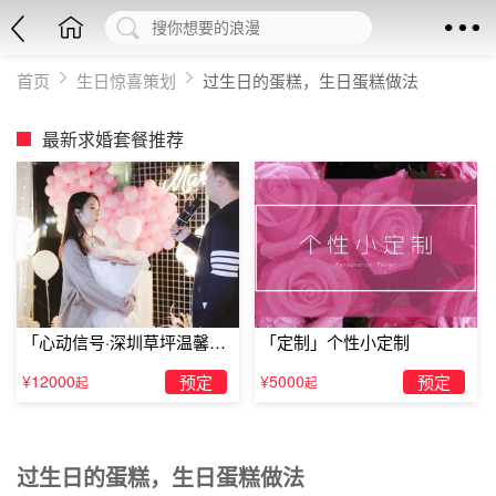
首页
生日惊喜策划
过生日的蛋糕，生日蛋糕做法
最新求婚套餐推荐
「心动信号·深圳草坪温馨求
「定制」个性小定制
婚」
¥12000
预定
¥5000
预定
起
起
过生日的蛋糕，生日蛋糕做法