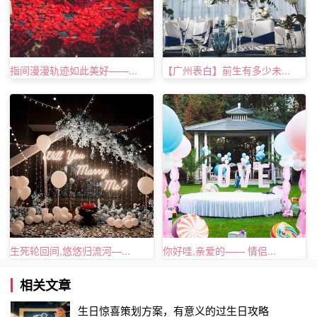
5️
⃣倒入
6
寸蛋糕模具，这次还准备了宝宝迷你
2
寸模具，重
重的摔一下模具，把蛋糕糊的气泡震出来
6️
⃣烤箱预热，上下管
130
度，中下层，
45
分钟。烤箱温度不
指间漫漫轨迹如此美好——...
【广州表白】前生有多少未...
太精确，期间如果蛋糕开裂的话可以调低
10
度，或者蛋糕不
长高，可以调高
10
度，但也有可能是蛋白打发不到位哦，烤
好后拿出马上倒置至冷却，以防蛋糕回缩
7️
⃣淡奶油倒入无水无油的容器，用打蛋器大发，期间分
3
次
加入糖粉
8️
⃣烤好的戚风蛋糕用锯齿刀切
2-3
层，水果切块（对芒果过
敏的宝宝可以换别的水果）
生死轮回间,悠悠归流河—...
你好哇,亲爱的—— 情侣...
相关文章
生日惊喜策划方案，有意义的过生日攻略