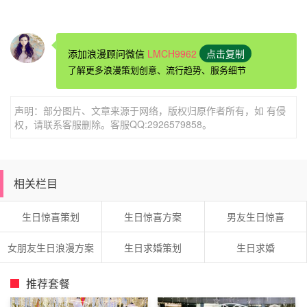
添加浪漫顾问微信
LMCH9962
点击复制
生日蛋糕做法一、
了解更多浪漫策划创意、流行趋势、服务细节
1️
⃣
6
寸戚风蛋糕配料：
声明：部分图片、文章来源于网络，版权归原作者所有，如 有侵
鸡蛋
4
个
权，请联系客服删除。客服QQ:2926579858。
低筋面粉
65g
糖粉
50g
（白砂糖用料理机打成粉末就是拉～砂糖颗粒太
相关栏目
大，会影响蛋糕的蓬松度，
50g
看起来不少～但真的不会很
甜哦～已经是低糖型的啦）
生日惊喜策划
生日惊喜方案
男友生日惊喜
中泡开的婴儿奶粉
50g
（
1
岁小宝宝还不适合喝鲜牛奶，用
女朋友生日浪漫方案
生日求婚策划
生日求婚
日常喝的奶粉最安全了）
婴儿核桃油
40g
（黄油含有大量反式脂肪酸，多吃并不健
推荐套餐
康，用婴儿核桃油代替也很香）