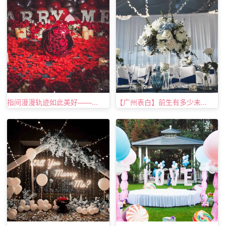
苏州情人节求婚点子3、让她的办公室布满鲜花
与她工作的公司进行协商，将她的办公室用鲜花装扮起
来，越多越好，只要她的办公室可以容纳或者你能负担的
起。在门口等着她，当她进入办公室，看见满屋子鲜花时，
送给她
订婚钻戒
并向她求婚。
指间漫漫轨迹如此美好——...
【广州表白】前生有多少未...