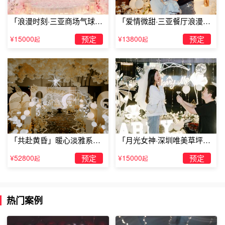
做出来的微电影应该是让很多人感动的，有共鸣的，有情怀
「浪漫时刻·三亚商场气球雨
「爱情微甜·三亚餐厅浪漫求
的。这样一个微电影，在网络上也会盛行。
惊喜求婚」
婚」
¥15000
预定
¥13800
预定
起
起
「共赴黄昏」暖心淡雅系求
「月光女神·深圳唯美草坪浪
婚仪式
漫求婚」
¥52800
预定
¥15000
预定
起
起
热门案例