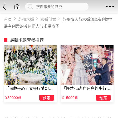
首页
苏州求婚
求婚创意
苏州情人节求婚怎么有创意?
最有创意的苏州情人节求婚点子
最新求婚套餐推荐
「深藏于心」宴会厅梦幻主
「怦然心动·广州户外步行街
题求婚仪式
求婚」
¥32000
预定
¥15000
预定
起
起