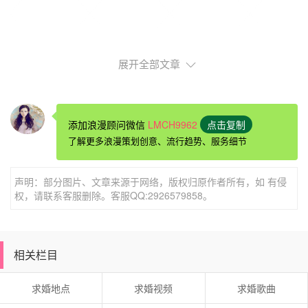
展开全部文章
苏州情人节求婚点子1、用力唱情歌给ta听
添加浪漫顾问微信
LMCH9962
点击复制
拿把吉他唱情歌听起来似乎很老梗，但学学影片中男主
了解更多浪漫策划创意、流行趋势、服务细节
角提着音箱，拿着电吉他走向心仪女孩家门口，管他众目睽
睽，管他一辈子没碰过吉他，只要谨记《I'll be
声明：部分图片、文章来源于网络，版权归原作者所有，如 有侵
there for
权，请联系客服删除。客服QQ:2926579858。
you》歌词，尽管没有出神入化的吉他技巧，或是声嘶力竭
的爆发声线，但深情温柔诚恳的献唱之举，绝对令人印象深
刻，或许无法肯定能否如愿得到佳人的感动拥抱，但勇气可
相关栏目
嘉，用心十足。
求婚地点
求婚视频
求婚歌曲