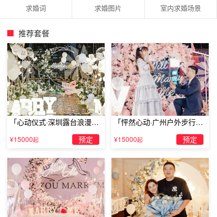
求婚词
求婚图片
室内求婚场景
推荐套餐
「心动仪式·深圳露台浪漫求
「怦然心动·广州户外步行街
婚」
求婚」
¥15000
预定
¥15000
预定
起
起
苏州情人节求婚点子2、制作微电影来求婚
微电影并不少见。这几年，制作微电影的人是越来越
多。你也可以选择用微电影来求婚。当然，为表诚意，不要
随便剪辑了事，可以自己写剧本，自己参与进去，想角度。