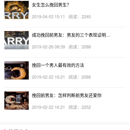
女生怎么挽回男生？
再好的事物都有失去的一天，再深的记忆也有淡忘的一天，
再爱的人，也有远走的一天，再美的梦也有苏醒的一天。该
2019-04-03 15:11 阅读：2245
放下的决不挽留，该珍惜的决不放手。分手后不能够做朋
友，因为彼此伤害过!原来，那段相爱的日子，已经在我们
成功挽回前男友：男友的三个表现证明他
身体里留下痕迹，成了我们成长的一部分了。
还爱你
2019-02-26 09:39 阅读：2088
挽回一个男人最有效的方法
2019-02-22 16:21 阅读：2086
挽回前男友：怎样判断前男友还爱你
2019-02-22 16:21 阅读：2252