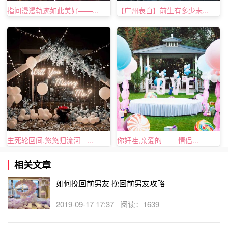
指间漫漫轨迹如此美好——...
【广州表白】前生有多少未...
会告诉你需哦了什么事情，这样两人也可以了解到对方的生
活情况，这样对待两人的感情经营也是有好处的。
生死轮回间,悠悠归流河—...
你好哇,亲爱的—— 情侣...
相关文章
如何挽回前男友 挽回前男友攻略
2019-09-17 17:37 阅读：1639