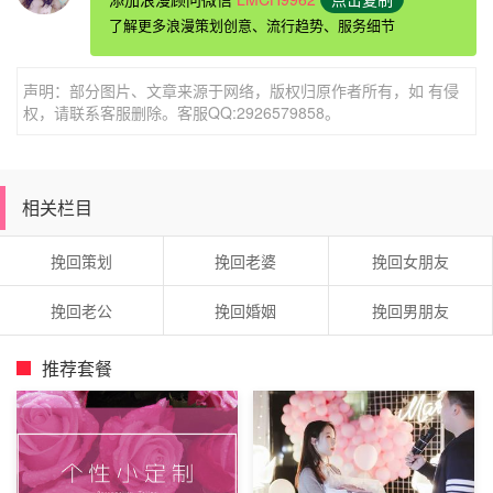
突然让你停止向他索取情绪价值或许有点难，但是想要成功
了解更多浪漫策划创意、流行趋势、服务细节
挽回爱情就要这样做。
因为你们是已经属于分手的状态了，对方也没有必要再给你
声明：部分图片、文章来源于网络，版权归原作者所有，如 有侵
提供情绪价值了。再说如果你一直在向他索取情绪价值的
权，请联系客服删除。客服QQ:2926579858。
话，那么他有很有可能会因此而厌烦你。
相关栏目
挽回策划
挽回老婆
挽回女朋友
挽回老公
挽回婚姻
挽回男朋友
推荐套餐