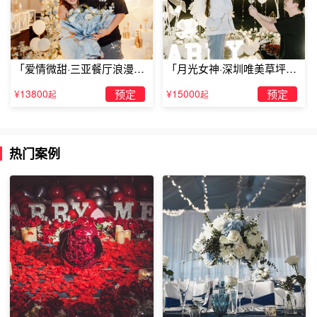
「爱情微甜·三亚餐厅浪漫求
「月光女神·深圳唯美草坪浪
婚」
漫求婚」
¥13800
预定
¥15000
预定
起
起
热门案例
异地恋挽回女友三：增加双方见面的方法
异地恋情是非常考验人的，两人如果有一点经不住考验就会
容易出轨，与对方分手。那么，男人要不怕辛苦，多到女友
所在的城市与她增加见面的机会，还有每天都要打电话来联
系。
电话中可以多聊聊自己今天做了什么什么事情，然后对方也