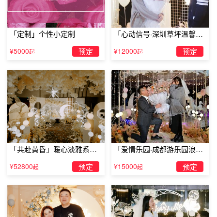
「定制」个性小定制
「心动信号·深圳草坪温馨求
婚」
异地恋挽回女友二：给女友足够的爱
¥5000
预定
¥12000
预定
起
起
异地恋很多时候只能靠电话联系，发生任何事情，你不能够
第一时间在她身边帮忙，久而久之女生就会产生无助感，所
以你最好能够用行动证明你爱她。
可以选择在某个特殊的日子，或者节假日，利用交通工具，
来到她的面前，给对方惊喜，陪对方吃一顿饭，一起做一点
浪漫
的事，女生最容易被感动，她之前说的分手也只是气话
「共赴黄昏」暖心淡雅系求
「爱情乐园·成都游乐园浪漫
而已。
婚仪式
求婚」
¥52800
预定
¥15000
预定
起
起