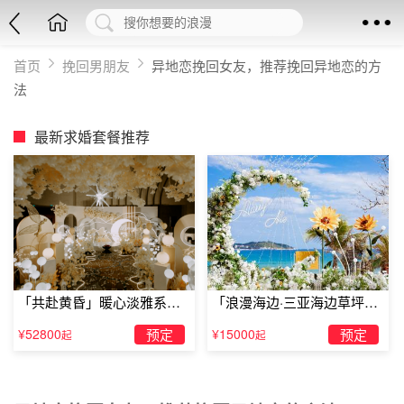
首页
挽回男朋友
异地恋挽回女友，推荐挽回异地恋的方
法
最新求婚套餐推荐
「共赴黄昏」暖心淡雅系求
「浪漫海边·三亚海边草坪浪
婚仪式
漫求婚」
¥52800
预定
¥15000
预定
起
起