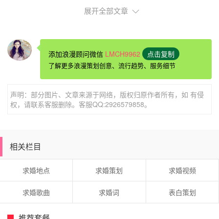
展开全部文章
添加浪漫顾问微信
LMCH9962
点击复制
乐维斯，有爱最永恒
了解更多浪漫策划创意、流行趋势、服务细节
声明：部分图片、文章来源于网络，版权归原作者所有，如 有侵
权，请联系客服删除。客服QQ:2926579858。
乐维斯求婚钻戒，你的爱是永恒的，就像那天宫这璀璨
的银河一样，闪耀最美丽的光辉，让你的爱情与天地同在，
让你的爱情宇宙同寿。乐维斯真爱钻戒，一生只送一个人。
相关栏目
我们的人生会经历很多的风风雨雨，欢笑和眼泪相互交叉，
无论怎样相爱的人都牵着对方的手，一起到永远，一起白头
求婚地点
求婚策划
求婚视频
偕老。乐维斯钻戒，最永恒的爱情结晶，闪耀最美丽的光
彩。
求婚歌曲
求婚词
表白策划
推荐套餐