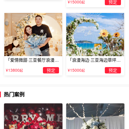
¥15000
预定
起
「爱情微甜·三亚餐厅浪漫求
「浪漫海边·三亚海边草坪浪
婚」
漫求婚」
¥13800
预定
¥15000
预定
起
起
周生生，有爱最喜气
热门案例
周生生求婚钻戒，爱情喜气洋洋，爱情一路充满着欢
笑。从相遇相识相知到相爱，恋人走过了一个又一个爱情的