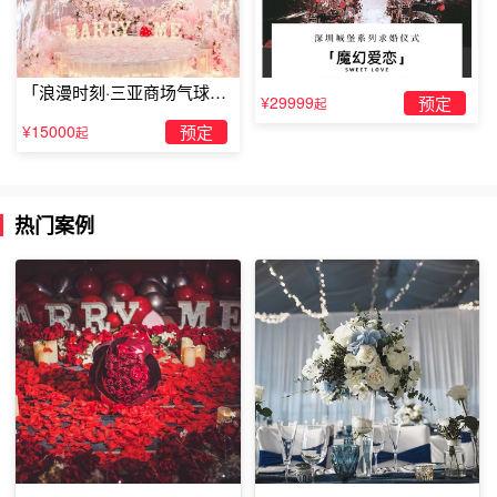
「浪漫时刻·三亚商场气球雨
¥29999
预定
起
惊喜求婚」
¥15000
预定
起
热门案例