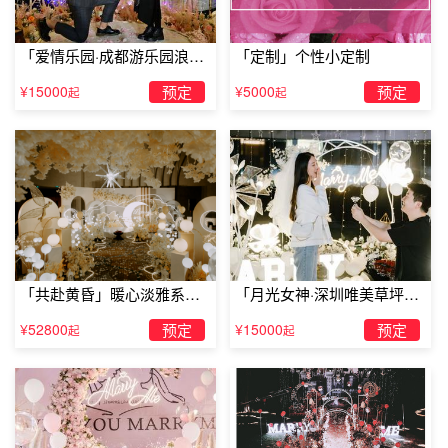
「爱情乐园·成都游乐园浪漫
「定制」个性小定制
求婚」
¥15000
预定
¥5000
预定
起
起
「共赴黄昏」暖心淡雅系求
「月光女神·深圳唯美草坪浪
婚仪式
漫求婚」
¥52800
预定
¥15000
预定
起
起