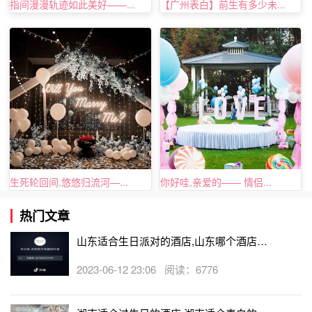
指间漫漫轨迹如此美好——...
【广州表白】前生有多少未...
生死轮回间,悠悠归流河—...
你好哇,亲爱的—— 情侣...
热门文章
山东适合生日派对的酒店,山东哪个酒店有
生日房
2023-06-12 23:06 阅读：6776