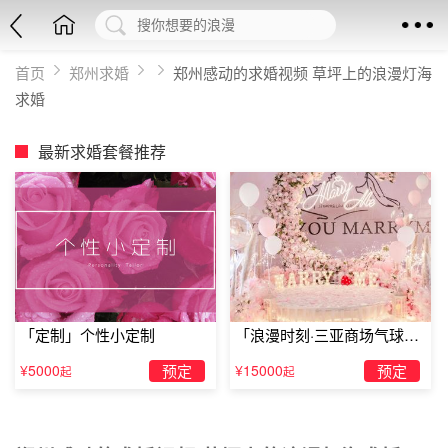
首页
郑州求婚
郑州感动的求婚视频 草坪上的浪漫灯海
求婚
最新求婚套餐推荐
「定制」个性小定制
「浪漫时刻·三亚商场气球雨
惊喜求婚」
¥5000
预定
¥15000
预定
起
起