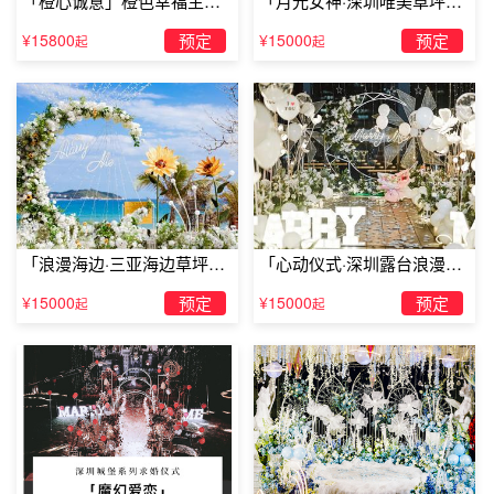
「橙心诚意」橙色幸福主题
「月光女神·深圳唯美草坪浪
露台求婚
漫求婚」
¥15800
预定
¥15000
预定
起
起
「浪漫海边·三亚海边草坪浪
「心动仪式·深圳露台浪漫求
珠海校园求婚：宿舍楼灯光求婚
漫求婚」
婚」
¥15000
预定
¥15000
预定
起
起
通过一系列繁琐的准备，沟通好每一个宿舍，或是一个
隐蔽的暗号，或是固定时间，让选中的宿舍亮起灯。在一个
特定的时间准备好
求婚戒指
，宿舍楼就变成了一个大的LED
显示屏。看着520或者LOVE的字样出现，相信没有哪个女
生对这样的浪漫不痴迷，不动心。