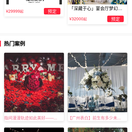
「深藏于心」宴会厅梦幻主
¥29999
预定
起
题求婚仪式
¥32000
预定
起
热门案例
珠海校园求婚：999个柚子求婚
指间漫漫轨迹如此美好——...
【广州表白】前生有多少未...
校园求婚是大家都知道的，除了浪漫、真诚外，其实还
有一些诙谐的氛围在其中。之前就有一个小伙在向自己的女