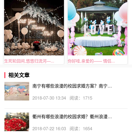
神表白的时候就准备了999个柚子在校园中摆成心形，然后
自己站在柚子前，拿着一枚戒指向美女表白，最终女生接受
了他的求婚。因为有柚子的数量实在是太庞大了，所以只好
分发给过路的朋友。
校园爱情是美好的，重回校园进行求婚更是浪漫的。结
束浪漫的校园求婚的时候，还可以手牵手一起走在校园里，
走过那些小路，或者一起去学校食堂吃个饭，逛逛曾经一起
生死轮回间,悠悠归流河—...
你好哇,亲爱的—— 情侣...
躲过雨的教学楼。相信每一处熟悉的地方都会让你们感到沉
醉，校园求婚的每一刻，都是非常难得可贵的。
相关文章
南宁有哪些浪漫的校园求婚方案？南宁浪
漫的校园求婚方案大全
2018-07-30 13:34 阅读：1715
衢州有哪些浪漫的校园求婚？衢州浪漫的
校园求婚创意
2018-07-22 16:03 阅读：1654