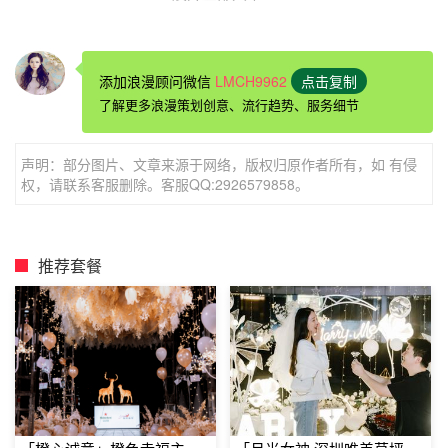
珠海
校园求婚
：满室烛光求婚
校园中的喜欢，就是简简单单的喜欢，出了校门之后，
添加浪漫顾问微信
LMCH9962
点击复制
就是淡淡的爱。甚至，你并不能确切的说出自己究竟喜欢她
了解更多浪漫策划创意、流行趋势、服务细节
什么。你们一定也一起经历过突然停电的晚自习，教室的轰
然喧闹和老师的严厉却温柔的训斥，你都再也听不到了。你
声明：部分图片、文章来源于网络，版权归原作者所有，如 有侵
蒙住她的眼睛，牵着她的手，带她去到你们那年一起学习过
权，请联系客服删除。客服QQ:2926579858。
的教室，坐到曾属于你们两人的位置，你解开蒙住她眼睛的
布，摇曳的烛光汇聚成了一个爱心的形状，那些年单纯的记
忆涌上心头，你在这满室烛光的夜里，向她许下一生的承
推荐套餐
诺。