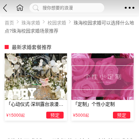
首页
珠海求婚
校园求婚
珠海校园求婚可以选择什么地
点?珠海校园求婚场景推荐
最新求婚套餐推荐
「心动仪式·深圳露台浪漫求
「定制」个性小定制
婚」
¥15000
预定
¥5000
预定
起
起