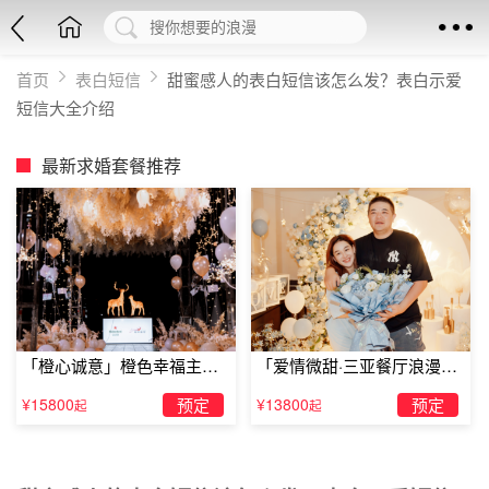
首页
表白短信
甜蜜感人的表白短信该怎么发？表白示爱
短信大全介绍
最新求婚套餐推荐
「橙心诚意」橙色幸福主题
「爱情微甜·三亚餐厅浪漫求
露台求婚
婚」
¥15800
预定
¥13800
预定
起
起