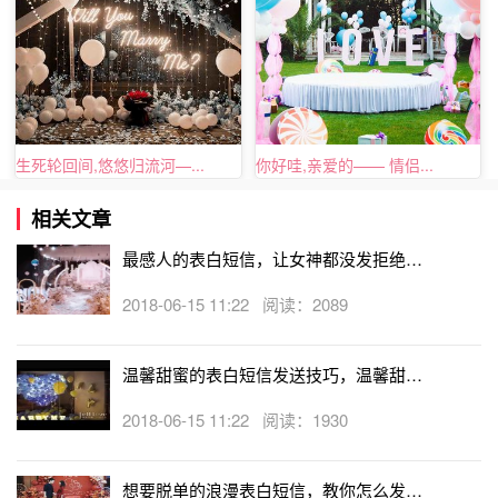
生死轮回间,悠悠归流河—...
你好哇,亲爱的—— 情侣...
相关文章
最感人的表白短信，让女神都没发拒绝的
表白短信分享
2018-06-15 11:22 阅读：2089
表白示爱短信大全
温馨甜蜜的表白短信发送技巧，温馨甜蜜
的表白短信精选
2018-06-15 11:22 阅读：1930
8.在拨通你的电话时，忽然不知道说什么好，其实只是想听
听你那熟悉的声音，其实真正想拨通的只是自己心底的一根
想要脱单的浪漫表白短信，教你怎么发表