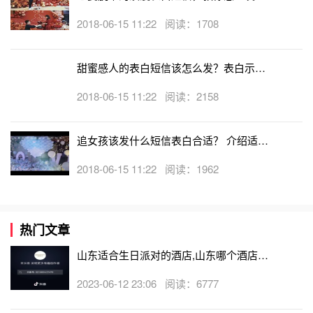
弦。
白短信才能脱单
2018-06-15 11:22 阅读：1708
甜蜜感人的表白短信该怎么发？表白示爱
9.我想说可又怕你生气，于是还是让它代表我的心声吧，天
短信大全介绍
鹅飞去鸟不回，良字去头双人陪;受受又又不是爱，您无心
2018-06-15 11:22 阅读：2158
来又怪谁?猜出来了吗?记得回复我啊。
追女孩该发什么短信表白合适？ 介绍适合
追女孩脱单的表白短信
10.轻轻的风，轻轻的雨，轻轻的脚步走近你;轻轻地说，轻
2018-06-15 11:22 阅读：1962
轻地下，轻轻地传达我的话;轻轻的问，轻轻的语，轻轻地
我要告诉你：我是真的真的好爱你!
热门文章
山东适合生日派对的酒店,山东哪个酒店有
生日房
2023-06-12 23:06 阅读：6777