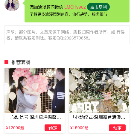
添加浪漫顾问微信
LMCH9962
点击复制
1.爱一个人就是在拔通电话时，忽然不知道说什么好，原来
了解更多浪漫策划创意、流行趋势、服务细节
只是想听听那熟悉的声音，原来真正想拔通的只是自已心底
的一根弦。
声明：部分图片、文章来源于网络，版权归原作者所有，如 有侵
权，请联系客服删除。客服QQ:2926579858。
2.我不小心把“我爱你”误发给你了。如果你接受那就储存起
来，如果你不接受，就把这3个字返发给我。
推荐套餐
3.我会住在其中的一颗星星上面，在某一颗星星上微笑着，
每当夜晚你仰望星空的时候，就会像是看到所有的星星都在
微笑一般。
「心动信号·深圳草坪温馨求
「心动仪式·深圳露台浪漫求
4.不经意间闯入了你的情网，于是我发现了世界上最大又无
婚」
婚」
¥12000
预定
¥15000
预定
起
起
法走出的网。不小心爱上了你，才知道思念的苦和甜蜜。