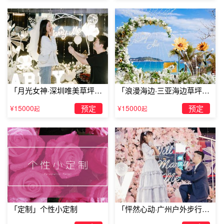
「月光女神·深圳唯美草坪浪
「浪漫海边·三亚海边草坪浪
漫求婚」
漫求婚」
¥15000
预定
¥15000
预定
起
起
「定制」个性小定制
「怦然心动·广州户外步行街
求婚」