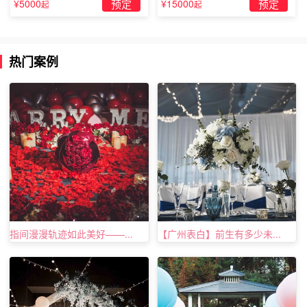
表白示爱短信大全
¥5000
预定
¥15000
预定
起
起
5.自从认识了你,疲累、辛苦、紧张、压抑，都远离了我。换
热门案例
来的是对你深深的思念，换来的是对你绵绵的爱恋，还有还
有，甜甜的寝食不安、美美的坐卧不宁。
6.玫瑰，你的;巧克力，你的;钻戒，你的;你，我的。
7.如果爱你是错，我不愿对;如果对就是等于离开你，我情愿
错一辈子。
指间漫漫轨迹如此美好——...
【广州表白】前生有多少未...