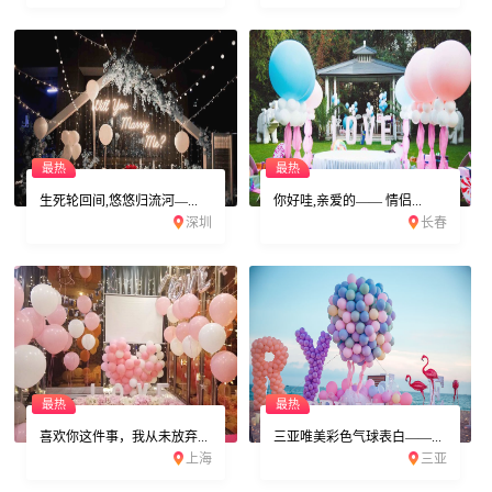
最热
最热
生死轮回间,悠悠归流河—...
你好哇,亲爱的—— 情侣...
深圳
长春
最热
最热
喜欢你这件事，我从未放弃...
三亚唯美彩色气球表白——...
上海
三亚