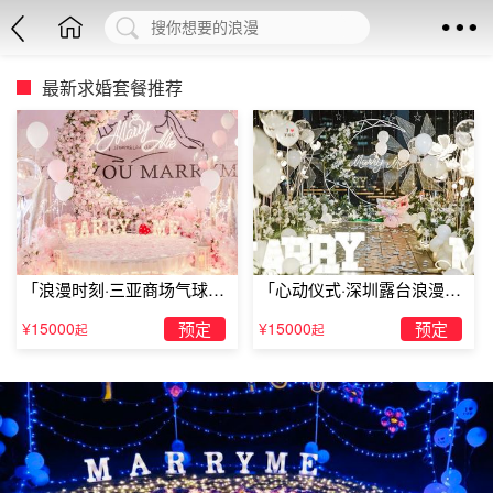
最新求婚套餐推荐
「浪漫时刻·三亚商场气球雨
「心动仪式·深圳露台浪漫求
惊喜求婚」
婚」
¥15000
预定
¥15000
预定
起
起