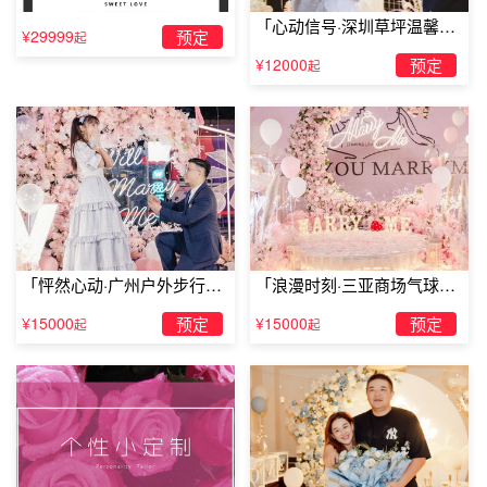
「心动信号·深圳草坪温馨求
¥29999
预定
起
婚」
¥12000
预定
起
「怦然心动·广州户外步行街
「浪漫时刻·三亚商场气球雨
求婚」
惊喜求婚」
¥15000
预定
¥15000
预定
起
起