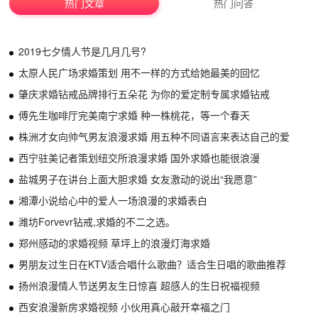
热门文章
热门问答
2019七夕情人节是几月几号?
太原人民广场求婚策划 用不一样的方式给她最美的回忆
肇庆求婚钻戒品牌排行五朵花 为你的爱定制专属求婚钻戒
傅先生咖啡厅完美南宁求婚 种一株桃花，等一个春天
株洲才女向帅气男友浪漫求婚 用五种不同语言来表达自己的爱
西宁驻美记者策划纽交所浪漫求婚 国外求婚也能很浪漫
盐城男子在讲台上面大胆求婚 女友激动的说出“我愿意”
湘潭小说给心中的爱人一场浪漫的求婚表白
潍坊Forvevr钻戒,求婚的不二之选。
郑州感动的求婚视频 草坪上的浪漫灯海求婚
男朋友过生日在KTV适合唱什么歌曲？适合生日唱的歌曲推荐
扬州浪漫情人节送男友生日惊喜 超感人的生日祝福视频
西安浪漫新房求婚视频 小伙用真心敲开幸福之门