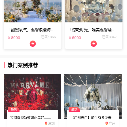
「甜蜜氧气」温馨浪漫海边
「惊艳时光」唯美温馨酒店
表白布置
表白布置
已售1366
已售3347
￥8000
￥6000
热门案例推荐
最热
最热
指间漫漫轨迹如此美好——...
【广州表白】前生有多少未...
深圳
广州