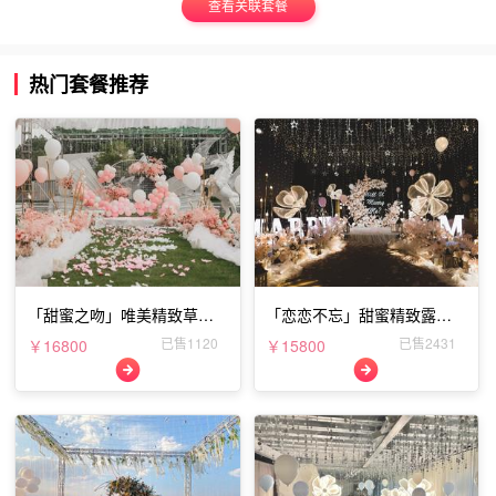
查看关联套餐
热门套餐推荐
「甜蜜之吻」唯美精致草坪
「恋恋不忘」甜蜜精致露台
表白布置
表白布置
已售1120
已售2431
￥16800
￥15800