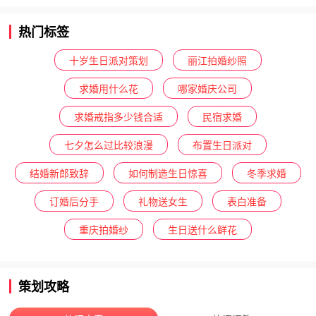
热门标签
十岁生日派对策划
丽江拍婚纱照
求婚用什么花
哪家婚庆公司
求婚戒指多少钱合适
民宿求婚
七夕怎么过比较浪漫
布置生日派对
结婚新郎致辞
如何制造生日惊喜
冬季求婚
订婚后分手
礼物送女生
表白准备
重庆拍婚纱
生日送什么鲜花
策划攻略