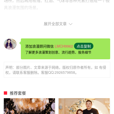
场所，然后再用玫瑰、红酒、气球等各种元素打造成一个极
具浪漫氛围的场景。
展开全部文章
求婚第二步：提前拟好
求婚誓词
男生的
求婚告白
誓词，是提升整个求婚现场浪漫气氛的
点睛之笔。所以说男生想要为女友打造一场浪漫无比的求婚
添加浪漫顾问微信
LMCH9962
点击复制
仪式，就一定要提前拟好自己的求婚誓词。最好写一封
表白
了解更多浪漫策划创意、流行趋势、服务细节
情书
，在求婚现场当着众多嘉宾的面，把这封情书念给女友
听。当然，要保证内容真挚感人，不仅要打动女友，同时也
声明：部分图片、文章来源于网络，版权归原作者所有，如 有侵
要感染现场的来宾。
权，请联系客服删除。客服QQ:2926579858。
求婚一定要准备充分，用自己的真心去表白，收获自己
的幸福!
推荐套餐