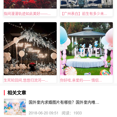
指间漫漫轨迹如此美好——...
【广州表白】前生有多少未...
生死轮回间,悠悠归流河—...
你好哇,亲爱的—— 情侣...
相关文章
国外室内求婚图片有哪些？国外室内唯美
求婚图片
2018-06-20 09:51 阅读：1933