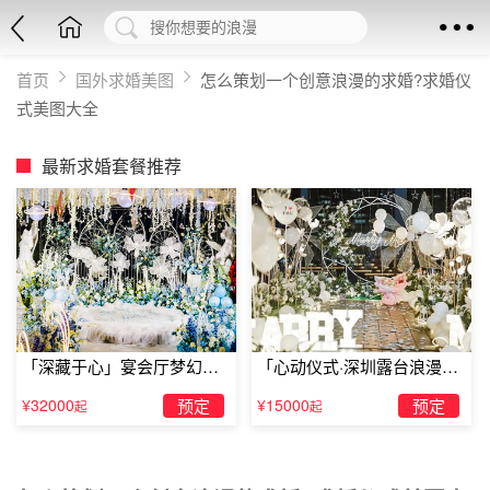
首页
国外求婚美图
怎么策划一个创意浪漫的求婚?求婚仪
式美图大全
最新求婚套餐推荐
「深藏于心」宴会厅梦幻主
「心动仪式·深圳露台浪漫求
题求婚仪式
婚」
¥32000
预定
¥15000
预定
起
起