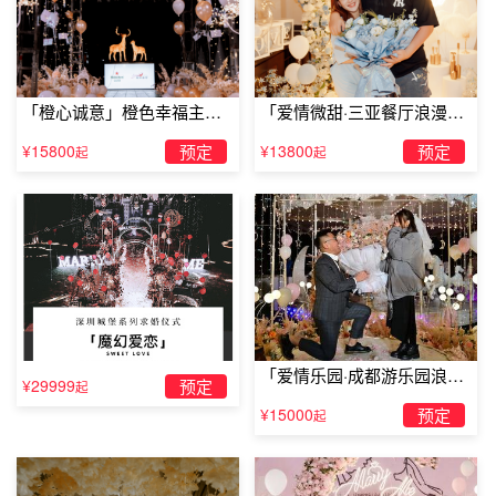
「橙心诚意」橙色幸福主题
「爱情微甜·三亚餐厅浪漫求
露台求婚
婚」
¥15800
预定
¥13800
预定
起
起
「爱情乐园·成都游乐园浪漫
¥29999
预定
起
求婚」
¥15000
预定
起