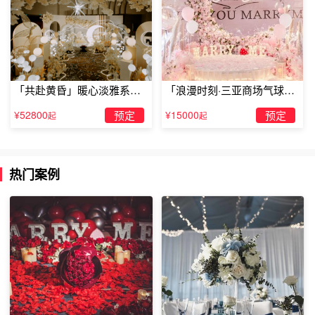
「共赴黄昏」暖心淡雅系求
「浪漫时刻·三亚商场气球雨
婚仪式
惊喜求婚」
¥52800
预定
¥15000
预定
起
起
热门案例