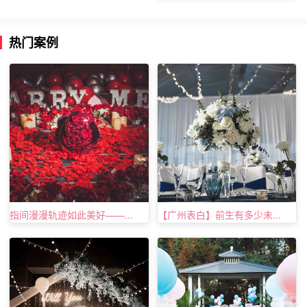
热门案例
以房会友，不，不亦乐乎
上面便是抚州纪念日策划为大家分享的关于结婚纪念日适合
去什么地方的内容分享，相信大家看了上面这些内容，对于
指间漫漫轨迹如此美好——...
【广州表白】前生有多少未...
在抚州如何过一个纪念日有了自己的一个想法了吧，当然如
果你想要一份纪念日惊喜活动，也可以与我们的在线客服进
行沟通了解哦！