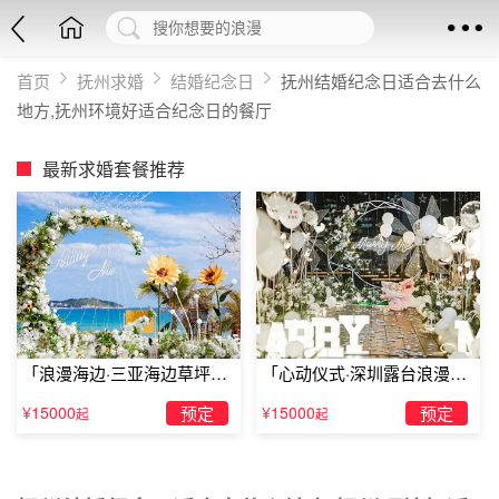
首页
抚州求婚
结婚纪念日
抚州结婚纪念日适合去什么
地方,抚州环境好适合纪念日的餐厅
最新求婚套餐推荐
「浪漫海边·三亚海边草坪浪
「心动仪式·深圳露台浪漫求
漫求婚」
婚」
¥15000
预定
¥15000
预定
起
起