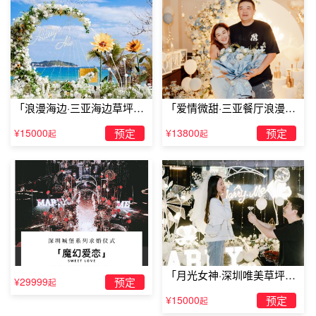
客房整洁，宽敞明亮，环境卫生，性价比较高；贴心为宾客
营造了一个理想的旅游度假居停之所，更致力于精心为每位
客人提供一种无尽的生活享受。酒店设施齐全，为宾客带来
各类人性化的贴心服务，用真诚和热情欢迎您的下榻光临。
「浪漫海边·三亚海边草坪浪
「爱情微甜·三亚餐厅浪漫求
漫求婚」
婚」
¥15000
预定
¥13800
预定
起
起
抚州适合
求婚
的地儿:抚州马家山汽车站东华理工二床/巨幕
投影可做饭
「月光女神·深圳唯美草坪浪
¥29999
预定
起
漫求婚」
¥15000
预定
起