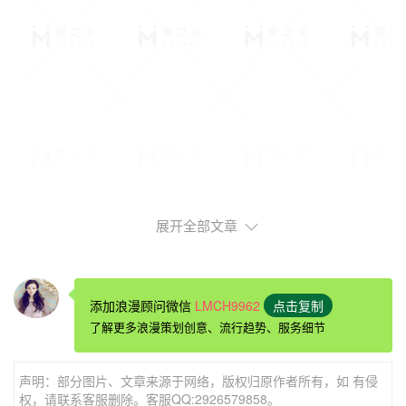
展开全部文章
添加浪漫顾问微信
LMCH9962
点击复制
我们贴心为宾客营造了一个理想的旅游度假居停之所，更致
了解更多浪漫策划创意、流行趋势、服务细节
力于精心为每位客人提供一种无尽的生活享受。设施齐全，
为宾客带来各类人性化的贴心服务，用真诚和热情欢迎您的
声明：部分图片、文章来源于网络，版权归原作者所有，如 有侵
下榻光临。
权，请联系客服删除。客服QQ:2926579858。