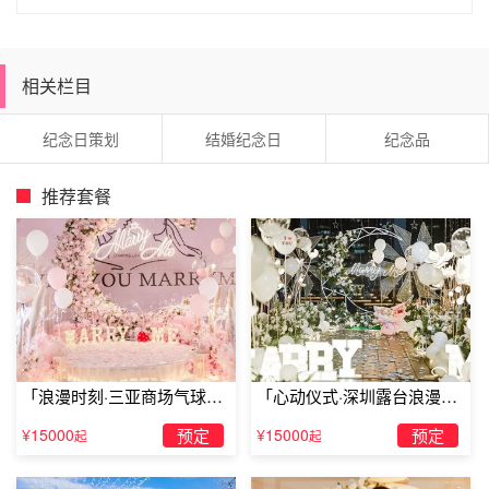
抚州结婚纪念日适合去什么地方:金溪义天精品酒店
相关栏目
纪念日策划
结婚纪念日
纪念品
推荐套餐
「浪漫时刻·三亚商场气球雨
「心动仪式·深圳露台浪漫求
惊喜求婚」
婚」
¥15000
预定
¥15000
预定
起
起