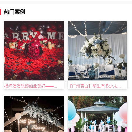
热门案例
圣诞礼物三、圣诞老人可爱胸针
冷冷冬季，让圣诞老人来装点你的毛衣和大衣，木质的圣诞
老人像一枚勋章，最可爱的设计是下面的毛球球，非常的俏
皮~
指间漫漫轨迹如此美好——...
【广州表白】前生有多少未...