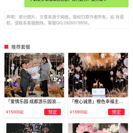
她们日常的一部分而已，但这一部分的投资却不少。如果你
真的想要给她送上好的礼物，可以直接选择香水，让她明白
声明：部分图片、文章来源于网络，版权归原作者所有，如 有侵
你的认可。
权，请联系客服删除。客服QQ:2926579858。
推荐套餐
「爱情乐园·成都游乐园浪漫
「橙心诚意」橙色幸福主题
求婚」
露台求婚
¥15000
预定
¥15800
预定
起
起