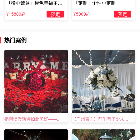
一个句子“我爱你”，粘在遮阳板的背面。当你们行驶向浪漫
「橙心诚意」橙色幸福主题
「定制」个性小定制
露台求婚
的地点时，看着你女友的脸，告诉她需要脸部防晒。于是，
¥15800
预定
¥5000
预定
起
起
她会拉下遮阳板。这时，玫瑰花瓣会如雪花般飞下，落在她
的脸上，她也会看到那句“我爱你”。
热门案例
指间漫漫轨迹如此美好——...
【广州表白】前生有多少未...