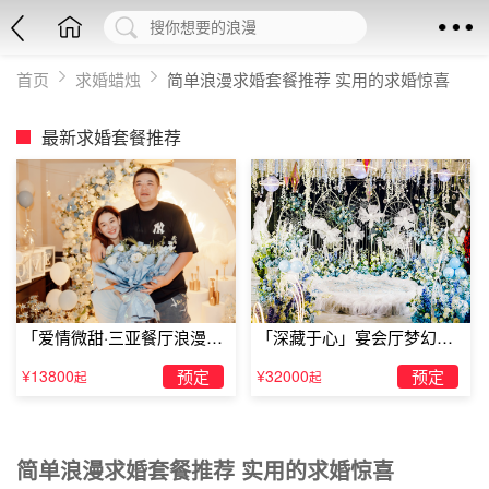
首页
求婚蜡烛
简单浪漫求婚套餐推荐 实用的求婚惊喜
最新求婚套餐推荐
「爱情微甜·三亚餐厅浪漫求
「深藏于心」宴会厅梦幻主
婚」
题求婚仪式
¥13800
预定
¥32000
预定
起
起
简单浪漫求婚套餐推荐 实用的求婚惊喜