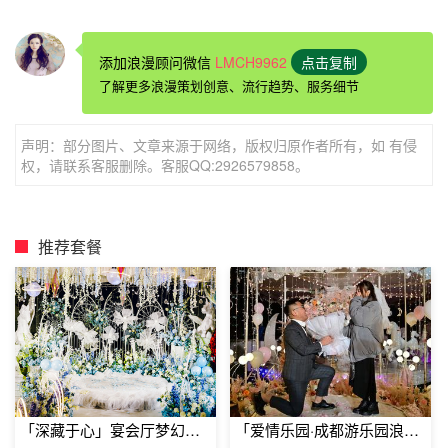
添加浪漫顾问微信
LMCH9962
点击复制
求婚惊喜一、隐蔽式求婚
了解更多浪漫策划创意、流行趋势、服务细节
声明：部分图片、文章来源于网络，版权归原作者所有，如 有侵
这是来源于国外一小伙的求婚方法，他为了向女友求婚，在
权，请联系客服删除。客服QQ:2926579858。
女友看不到的地方手举着一枚戒指跟她合影，就这样连续拍
摄了整整一年，拍摄的地点有的在餐厅，有的在家里或者电
影院，还有时候趁她熟睡的时候，总之女友全程都未发觉。
推荐套餐
直到求婚的那一天，男友将这些照片剪辑成一段视频，放给
她看，女友万分感动。
「深藏于心」宴会厅梦幻主
「爱情乐园·成都游乐园浪漫