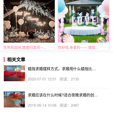
求婚惊喜三、蜡烛求婚
生死轮回间,悠悠归流河—...
你好哇,亲爱的—— 情侣...
利用蜡烛
创意求婚
首先我们要将蜡烛摆设成各种浪漫的造
相关文章
型，比如我们可以将
求婚蜡烛摆放
成一个超级大的桃心形，
蜡烛求婚摆样方式，求婚用什么蜡烛比较
可能需要你准备很多只蜡烛，但为了能给她一次
浪漫的求
好
婚
，这样的准备是很有必要的。一个超级大的桃心形代表的
2020-07-01 12:01 阅读：2130
是你的满满的爱。还可以将
求婚蜡烛
摆放成一行简单的字，
有“我爱你、ILOVEYOU、嫁给我吧”等，一句简单的
求婚表
求婚应该在什么时候?适合夜晚求婚的创意
白词
，直接表达了自己的心意。另外也可以将蜡烛摆放成两
求婚方法
颗桃心一只箭(穿心箭)形，寓意着两个人心连着心，永远也
2018-06-14 10:06 阅读：2487
不分离。