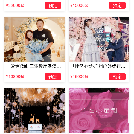
题求婚仪式
求婚」
¥32000
预定
¥15000
预定
起
起
「爱情微甜·三亚餐厅浪漫求
「怦然心动·广州户外步行街
婚」
求婚」
¥13800
预定
¥15000
预定
起
起
求婚惊喜二、车上求婚
买一些玫瑰花瓣，将它们藏在你副驾驶位置的遮阳板上。写