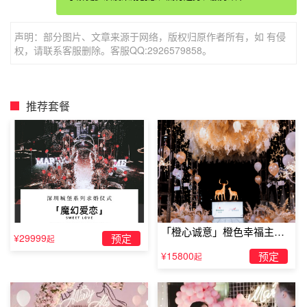
着海浪与霞光，试问有哪个女孩会拒绝这么
浪漫的求婚
呢?
声明：部分图片、文章来源于网络，版权归原作者所有，如 有侵
权，请联系客服删除。客服QQ:2926579858。
茂名求婚圣地：
荷兰花海
在茂名也是小有名气的，同时这也是茂名的第一个以荷兰风
情为主题的公园，公园内的花海非常美，就像一幅漂亮的油
推荐套餐
画哦。如果在这里选择向对方求婚，那一定是一件非常浪漫
的事，在花的海洋里，还有成千上万的游客为你们做见证，
对方一定会很感动，那就可以抱得美人归啦！
「橙心诚意」橙色幸福主题
¥29999
预定
起
露台求婚
¥15800
预定
起