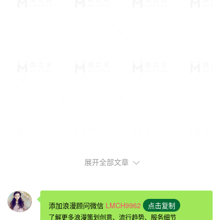
展开全部文章
茂名求婚圣地：
浪漫
海岸国际旅游度假区
全国唯一以爱与浪漫为主题的海滩。度假区的建筑风格非常
有意思哦，是以浪漫和爱作为主题的东南亚异域风格，所以
添加浪漫顾问微信
LMCH9962
点击复制
说是个不错的
求婚地点
。用贝壳围成心向女朋友求婚，伴随
了解更多浪漫策划创意、流行趋势、服务细节