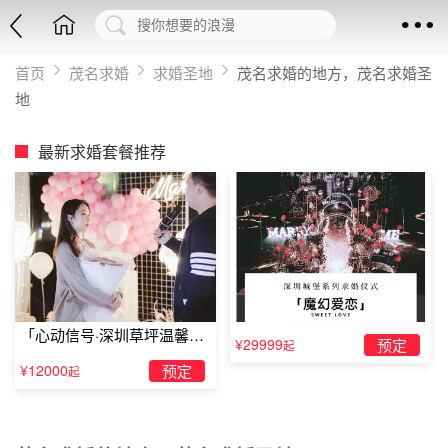
首页
茂名求婚
求婚圣地
茂名求婚的地方，茂名求婚圣
地
最新求婚套餐推荐
「心动信号·深圳草坪温馨求
¥29999
预定
起
婚」
¥12000
预定
起