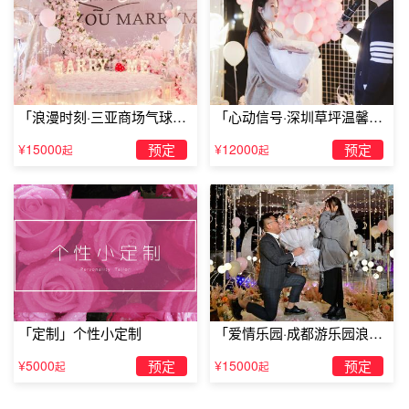
「浪漫时刻·三亚商场气球雨
「心动信号·深圳草坪温馨求
惊喜求婚」
婚」
¥15000
预定
¥12000
预定
起
起
茂名求婚圣地：
西餐厅
求婚女孩们都喜欢浪漫的地方，而最经典
最浪漫的求婚
地点
就是西餐厅，这里是西式浪漫的标志性爱情场所，是约会、
谈情说爱的最佳场地。你可以选择一个浪漫有情调的西餐
厅，带她品尝美食、美味的甜点，然后在餐厅的帮助下，用
一枚定制的钻戒向她求婚。
「定制」个性小定制
「爱情乐园·成都游乐园浪漫
求婚」
¥5000
预定
¥15000
预定
起
起