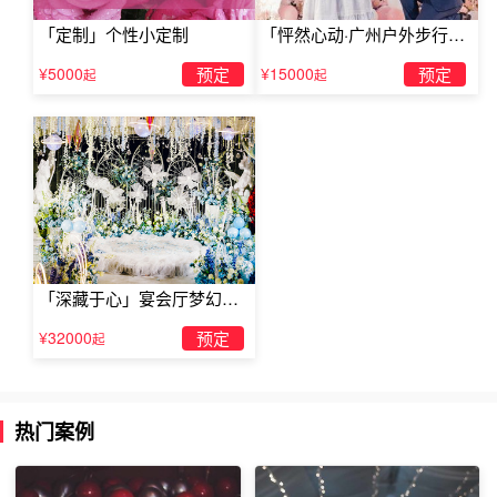
「定制」个性小定制
「怦然心动·广州户外步行街
求婚」
¥5000
预定
¥15000
预定
起
起
日思夜想，我多盼望与你成家。亲爱的，嫁给我吧!你要不
答应，我明天就出家，天天念着经，求佛祖保佑我，快点娶
到你这女菩萨。阿弥陀佛!
想你在朝朝暮暮、念你在时时刻刻、爱你在分分秒秒、疼你
在点点滴滴、想你乱、乱、乱头绪、不想又伤、伤、伤自
「深藏于心」宴会厅梦幻主
己，祈求你用神圣的婚礼来治疗我这种忧郁的幸福!
题求婚仪式
¥32000
预定
起
热门案例