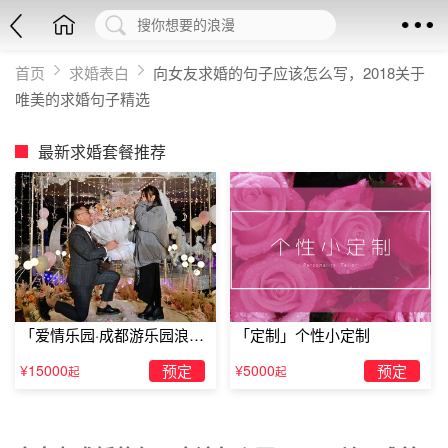
首页
求婚表白
向女友求婚的句子应该怎么写，2018关于
唯美的求婚句子精选
最新求婚套餐推荐
「爱情乐园·成都游乐园浪漫
「定制」个性小定制
求婚」
¥15000
预定
¥5000
预定
起
起