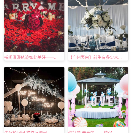
指间漫漫轨迹如此美好——...
【广州表白】前生有多少未...
“你曾经问我，有没有一种付出，值得我倾尽一生?有没有一
种眷恋，能使我倾注激情?有没有一个身影，足够我倾吐全
心?我想说，为了一个人，甚至为了一场梦，我就能抛却一
切，只因那个人是如此刻骨铭心，而一圈圈漾开的年轮在风
花雪月的轻狂后警示我那个人就是你，我这个身边的精灵。
曾经沧海难为水，除却巫山不是云，我已经走过了朝秦暮楚
生死轮回间,悠悠归流河—...
你好哇,亲爱的—— 情侣...