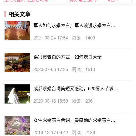
的青春，如今只愿守候你，静静地品一品你这杯青茗。希望
相关文章
你嫁给我，将来做我孩子的母亲。”
军人如何求婚表白，军人浪漫求婚表白方
式
2021-03-24 17:54 阅读：1403
都说人生总会有雨天和晴天的时候，但是也总会有雨过天晴
的时候，所以我希望我能是一把伞，无论是雨天还是晴天，
都会在你的身边，也能为你遮风挡雨。如果你愿意，请不要
嘉兴市表白的方式，如何表白大全
对我心存怀疑，嫁给我，我保证以后一定会好好的疼你、爱
2020-07-06 17:35 阅读：1510
你!
成都求婚台词简短又感动，520情人节求婚
创意词
2020-03-16 15:58 阅读：2361
女生求婚表白台词，最感动的求婚表白的
话
2019-12-17 09:42 阅读：2139