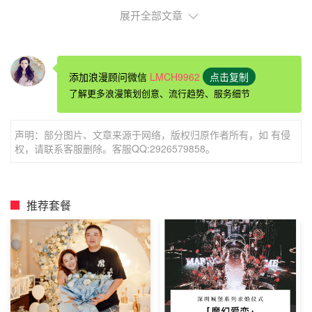
展开全部文章
添加浪漫顾问微信
LMCH9962
点击复制
了解更多浪漫策划创意、流行趋势、服务细节
声明：部分图片、文章来源于网络，版权归原作者所有，如 有侵
浪漫
求婚句子
权，请联系客服删除。客服QQ:2926579858。
我可以不是你第一个喜欢的人，不是你第一个牵手的人,不
推荐套餐
是你第一个拥抱的人，不是你第一个亲吻的人,不是你第一
个拥有的人。但希望我是你遇到痛苦第一个想倾诉的人，是
你遇到快乐第一个想分享的人，是你遇到挫折第一个能依靠
的人，是你今生以后第一个相伴到老的人。所以请将你心里
某个第一放心交给我。