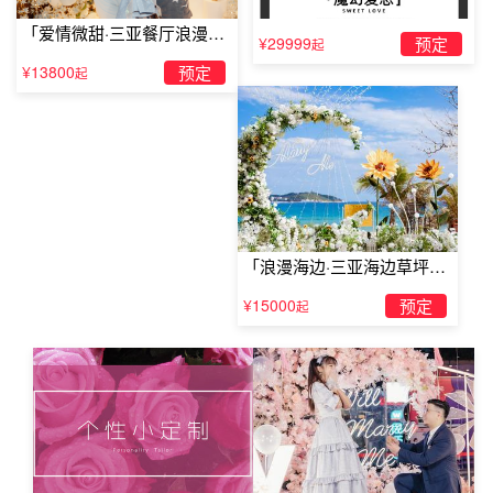
「爱情微甜·三亚餐厅浪漫求
¥29999
预定
起
没有你，就像没有水的鱼，没有你，就像没有颜色的花，我
婚」
¥13800
预定
起
的世界只有你，让我好好爱你一生，嫁给我吧!!!
「浪漫海边·三亚海边草坪浪
漫求婚」
¥15000
预定
起