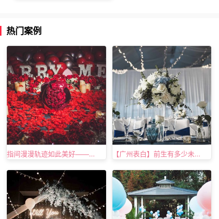
since you’ve been around. Your love’s put me at the top of
the world
热门案例
”有你在身边，才让我感受到你的爱，犹如站在世界之巅。
指间漫漫轨迹如此美好——...
【广州表白】前生有多少未...