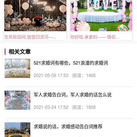
5、I must try my best to love you, now I have to work hard
生死轮回间,悠悠归流河—...
你好哇,亲爱的—— 情侣...
and fight for
success. So please marry me.....
相关文章
我的努力你能够看见，你的甜美在我的心上，从此以后我们
521求婚词有哪些，521浪漫的求婚词
心心相印，从此以后我们也将会更加的幸福永远。现在我们
就紧紧地拉着彼此的手，一起来走向人生美好的旅程吧!因
2021-05-08 17:53 阅读：1465
为这样的幸福的开始也是值得我去努力的方向。
军人求婚告白词，军人求婚的话怎么说
6、Within you I lose myself, without you I find myself
2021-03-24 17:52 阅读：1858
wanting to be lost
again有了你，我迷失了自我。失去你，我多么希望自己再
求婚说的话，求婚感动告白词推荐
度迷失。