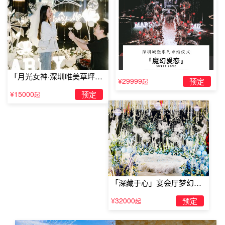
enough. You need time to know, to forgive and to love.All
this needs a very big
mind.——《初恋50次》
年轻的时候会想要谈很多次恋爱，但是随着年龄的增长，终
于领悟到爱一个人，就算用一辈子的时间，还是会嫌不够。
「月光女神·深圳唯美草坪浪
慢慢地去了解这个人，体谅这个人，直到爱上为止，是需要
¥29999
预定
起
漫求婚」
有非常宽大的胸襟才行。(陪伴是最长情的告白，而我愿意
¥15000
预定
起
与你携手到老，不离不弃)
「深藏于心」宴会厅梦幻主
题求婚仪式
¥32000
预定
起