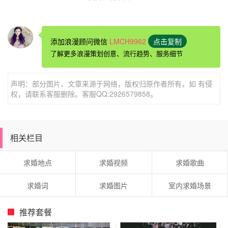
添加浪漫顾问微信
LMCH9962
点击复制
2、Maybe God wants us to meet a few wrong people
了解更多浪漫策划创意、流行趋势、服务细节
before meeting the right
one,so that when we finally meet the person,we will know
声明：部分图片、文章来源于网络，版权归原作者所有，如 有侵
权，请联系客服删除。客服QQ:2926579858。
how to be grateful.
在遇到梦中人之前，上天也许会安排我们先遇到别人;在我
们终于遇见心仪的人时，便应当心存感激。
相关栏目
求婚地点
求婚视频
求婚歌曲
3、When you are young, you may want several love
求婚词
求婚图片
室内求婚场景
experiences. But as time goes
on, you will realize that if you really love someone, the
推荐套餐
whole life will not be