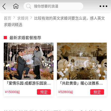
首页
求婚词
比较有效的英文求婚词要怎么说，感人英文
求婚词精选
最新求婚套餐推荐
「爱情乐园·成都游乐园浪漫
「共赴黄昏」暖心淡雅系求
求婚」
婚仪式
¥15000
预定
¥52800
预定
起
起