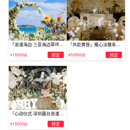
「浪漫海边·三亚海边草坪浪
「共赴黄昏」暖心淡雅系求
漫求婚」
婚仪式
¥15000
预定
¥52800
预定
起
起
3、The worst way to miss some one is to be sitting right
beside him knowing
you can't have him. 想念一个人最糟糕的方式就是坐在
他身旁,而知道你不能拥有他。
4、就像午后吹来的一阵凉爽的风那般，惬意而轻松，让人
「心动仪式·深圳露台浪漫求
婚」
的内心充满了感恩，瞬间变得柔情万分。“Is the love that
¥15000
预定
起
I’ve found ever