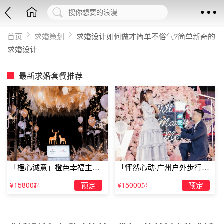
首页
求婚策划
求婚设计如何做才简单不俗气?简单新奇的
求婚设计
最新求婚套餐推荐
「橙心诚意」橙色幸福主题
「怦然心动·广州户外步行街
露台求婚
求婚」
¥15800
预定
¥15000
预定
起
起