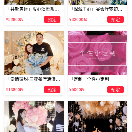
「共赴黄昏」暖心淡雅系求
「深藏于心」宴会厅梦幻主
婚仪式
题求婚仪式
¥52800
预定
¥32000
预定
起
起
简单新奇的求婚设计：悄悄话求婚
都说爱就是要大声说出来，不过纽约男子伯恩斯坦却喜
「爱情微甜·三亚餐厅浪漫求
「定制」个性小定制
欢小声说，还透过59个路人传悄悄话：“Kristina, will you
婚」
¥13800
预定
¥5000
预定
起
起
marry
me?”幸好传到他女友时，他的求婚没有变成“鸡同鸭讲”。当
然，那句“我愿意”也没有请那59位路人传回去，而是直接从
欣喜若狂的女友口中喊出来!同时伯恩斯坦创造了“咬耳朵”传
递世界新纪录。