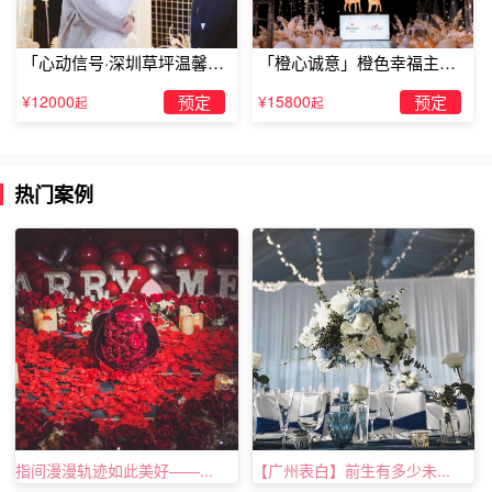
「心动信号·深圳草坪温馨求
「橙心诚意」橙色幸福主题
婚」
露台求婚
¥12000
预定
¥15800
预定
起
起
热门案例
简单新奇的求婚设计：山顶求婚
指间漫漫轨迹如此美好——...
【广州表白】前生有多少未...
山顶求婚更适合是在夏日的时候哦。一对两人依偎在山