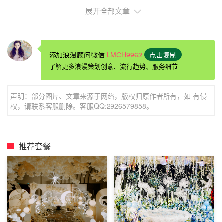
展开全部文章
简单新奇的求婚设计：带她看流星雨
流星雨这个东西人们一看到它就一定会实现美好的愿
添加浪漫顾问微信
LMCH9962
点击复制
望，很多人都想要能够看到一场流星雨，当然你为她准备的
了解更多浪漫策划创意、流行趋势、服务细节
这场流星雨不一定是要天时地利人和的那一场流星雨，你可
以用一些道具在一个密闭的空间，当你在向她求婚的时候，
声明：部分图片、文章来源于网络，版权归原作者所有，如 有侵
室内空间的天花板上能够有一个大的屏幕，在如此美丽画面
权，请联系客服删除。客服QQ:2926579858。
的烘托下，你在她面前单膝而跪，此时的她除了感动的答应
你的求婚真的不知道要该做什么了吧。
推荐套餐