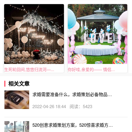
上看日出，躺在地上看月亮数星星都是很
浪漫
的事情!想想
在满天璀璨的星空下，对着心爱的她许下承诺，哇，这样的
夜晚太美妙了哦!
生死轮回间,悠悠归流河—...
你好哇,亲爱的—— 情侣...
相关文章
求婚需要准备什么，求婚策划必备物品推
荐！
2022-04-26 18:44 阅读：5423
520创意求婚策划方案，520惊喜求婚方式