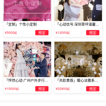
「定制」个性小定制
「心动信号·深圳草坪温馨求
婚」
求婚需要准备什么3、
求婚礼物
¥5000
预定
¥12000
预定
起
起
玫瑰和戒指是每一场求婚都要准备的物件，不能代表没有礼
物。选择一款符合女孩儿心思的精致礼物，会让求婚气氛更
浓，让女孩儿更感受到你的细腻。至于礼物，可以是衣服，
可以是工艺品，可以是她爱的红酒，可以是演唱会门票，也
可以是一次跨国旅行的机票……
求婚需要准备什么4、
求婚场地
「怦然心动·广州户外步行街
「共赴黄昏」暖心淡雅系求
求婚当然要有场地。当然，这和自己的
求婚策划
要完美结合
求婚」
婚仪式
¥15000
预定
¥52800
预定
起
起
起来。如果是想要在
电影院求婚
，就要提前预定两张电影
票。当然，如果想包场，就可以直接和电影城合作；如果是
要
旅行结婚
，那就找一个最佳旅行目的地；如果想在家里求