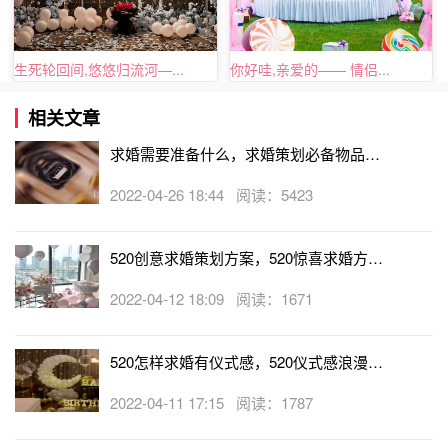
在求婚之前，自然得有一个完美的求婚方案。如果自己对求
婚方案实在不太了解，或者是觉得自己想的不够周全，那就
生死轮回间,悠悠归流河—...
你好哇,亲爱的—— 情侣...
找朋友来帮忙，一起策划正常求婚。切记，求婚的每一个细
节都要丰富一下，唯有这样，在求婚时才不至于经常出错。
相关文章
据说，98%的女生都在脑海中幻想过不止一次自己被求婚的
求婚需要准备什么，求婚策划必备物品推
场景。正准备求婚的男士们，上文的求婚小锦囊你收藏好了
荐！
2022-04-26 18:44 阅读：5423
吗？
520创意求婚策划方案，520惊喜求婚方式
大全
2022-04-12 18:09 阅读：1671
520怎样求婚有仪式感，520仪式感浪漫求
婚策划点子
2022-04-11 17:15 阅读：1787