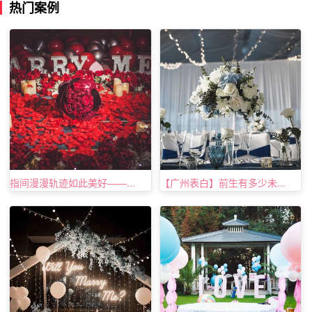
热门案例
婚，那就先收拾一下家里吧。
指间漫漫轨迹如此美好——...
【广州表白】前生有多少未...
求婚需要准备什么5、
求婚方案