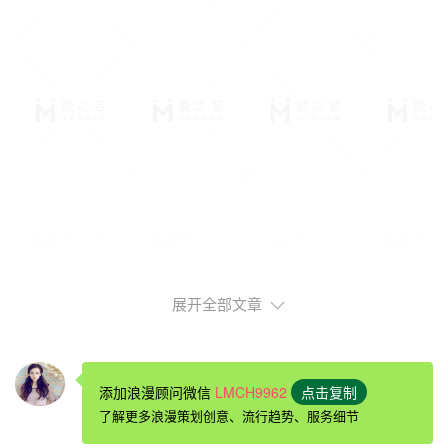
展开全部文章
求婚需要准备什么1、求婚玫瑰
玫瑰花是
浪漫求婚
必备。路人们看不到衣服里面装着的戒
指，却一定能看到你手中捧着的一大束玫瑰。可以说，这是
添加浪漫顾问微信
LMCH9962
点击复制
让女孩儿心动的礼物，更是让路人们驻足，为你祝福的最佳
了解更多浪漫策划创意、流行趋势、服务细节
展示品。如果你的女孩不喜欢玫瑰，也可以换成其他的花