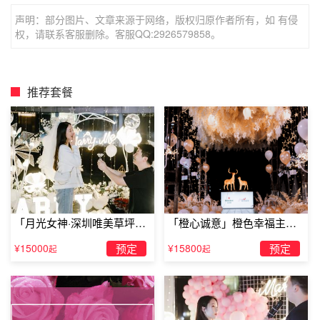
卉，重要的是求婚的意义。
声明：部分图片、文章来源于网络，版权归原作者所有，如 有侵
求婚需要准备什么2、
求婚戒指
权，请联系客服删除。客服QQ:2926579858。
一场求婚怎么可能少得了戒指。向自己的女孩单膝跪地，拿
出精心挑选的求婚戒指，大声说出自己爱的宣言。若是在
广
推荐套餐
场求婚
，阳光直射到钻石戒指上，美好神圣的场面让驻足的
路人为你加油呐喊。
「月光女神·深圳唯美草坪浪
「橙心诚意」橙色幸福主题
漫求婚」
露台求婚
¥15000
预定
¥15800
预定
起
起