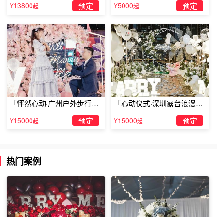
婚」
以上就是TellLove驻马店浪漫分享的关于驻马店浪漫酒店排
¥13800
预定
¥5000
预定
起
起
行全部内容了，想了解更多关于驻马店浪漫酒店排行的资讯
就关注TellLove浪漫策划官网吧。
「怦然心动·广州户外步行街
「心动仪式·深圳露台浪漫求
求婚」
婚」
¥15000
预定
¥15000
预定
起
起
热门案例