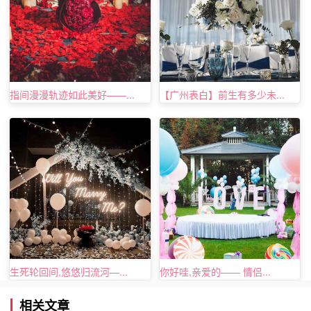
指间漫漫轨迹如此美好——...
【广州表白】前生有多少未...
生死轮回间,悠悠归流河—...
你好哇,亲爱的—— 情侣...
相关文章