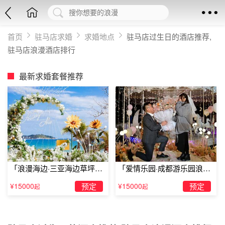
首页
驻马店求婚
求婚地点
驻马店过生日的酒店推荐,
驻马店浪漫酒店排行
最新求婚套餐推荐
「浪漫海边·三亚海边草坪浪
「爱情乐园·成都游乐园浪漫
漫求婚」
求婚」
¥15000
预定
¥15000
预定
起
起