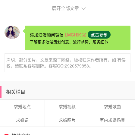
展开全部文章
添加浪漫顾问微信
LMCH9962
点击复制
了解更多浪漫策划创意、流行趋势、服务细节
声明：部分图片、文章来源于网络，版权归原作者所有，如 有侵
驻马店过生日的酒店推荐遂平电力宾馆
权，请联系客服删除。客服QQ:2926579858。
不论是商务还是休闲旅客，遂平电力宾馆都能让您的驻马店
之行变得更加美好而难忘。驻马店西站是最近的交通出行选
择，大约距此21km。酒店提供的休闲设施，旨在为旅客营
相关栏目
造多姿多彩、奢华完美的住宿体验。
求婚地点
求婚视频
求婚歌曲
求婚词
求婚图片
室内求婚场景