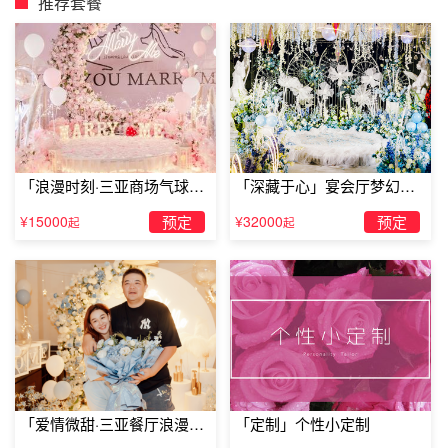
推荐套餐
「浪漫时刻·三亚商场气球雨
「深藏于心」宴会厅梦幻主
惊喜求婚」
题求婚仪式
¥15000
预定
¥32000
预定
起
起
驻马店浪漫酒店排行西平华港大酒店
西平华港大酒店是集豪华客房、特色餐饮、温泉洗浴、商务
办公、休闲娱乐、旅游接待于一体。酒店拥有装修豪华的会
议室融汇高新科技，是各种高档商务会议的优选，并配备
1300米地下温泉，富含多种对人体有益健康的微量元素，
「爱情微甜·三亚餐厅浪漫求
「定制」个性小定制
让您足不出户就能享受大自然的气息。