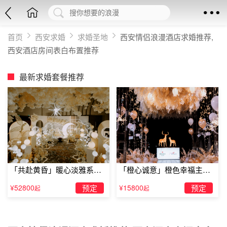
首页
西安求婚
求婚圣地
西安情侣浪漫酒店求婚推荐,
西安酒店房间表白布置推荐
最新求婚套餐推荐
「共赴黄昏」暖心淡雅系求
「橙心诚意」橙色幸福主题
婚仪式
露台求婚
¥52800
预定
¥15800
预定
起
起