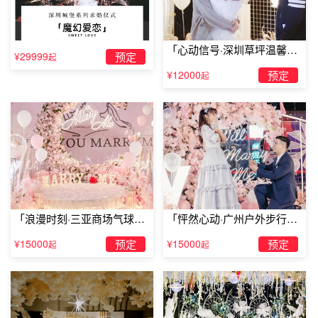
金鑫宾馆（西安何家营新村店）位于长安区大学城何家营新
村，近邻柳青广场，与禅经寺、杜甫纪念馆仅距五分钟车
「心动信号·深圳草坪温馨求
程，周边商圈繁华。金鑫宾馆（西安何家营新村店）客房干
¥29999
预定
起
婚」
净卫生，配备24小时热水、淋浴等，并提供行李寄存等热忱
¥12000
预定
起
的服务，是客人过夜、短租的理想选择。
「浪漫时刻·三亚商场气球雨
「怦然心动·广州户外步行街
惊喜求婚」
求婚」
¥15000
预定
¥15000
预定
起
起