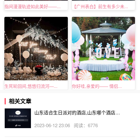
指间漫漫轨迹如此美好——...
【广州表白】前生有多少未...
生死轮回间,悠悠归流河—...
你好哇,亲爱的—— 情侣...
相关文章
山东适合生日派对的酒店,山东哪个酒店有
生日房
2023-06-12 23:06 阅读：6776