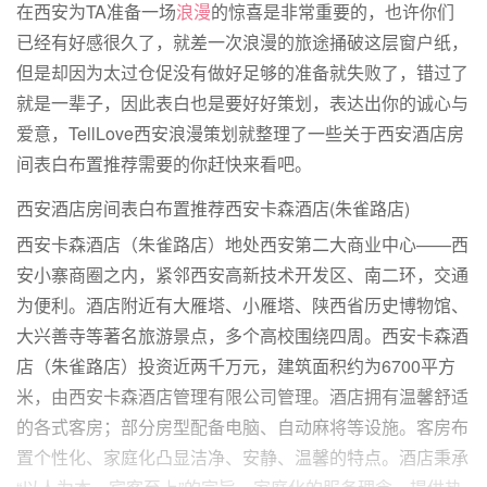
在西安为TA准备一场
浪漫
的惊喜是非常重要的，也许你们
已经有好感很久了，就差一次浪漫的旅途捅破这层窗户纸，
但是却因为太过仓促没有做好足够的准备就失败了，错过了
就是一辈子，因此表白也是要好好策划，表达出你的诚心与
爱意，TellLove西安浪漫策划就整理了一些关于西安酒店房
间表白布置推荐需要的你赶快来看吧。
西安酒店房间表白布置推荐西安卡森酒店(朱雀路店)
西安卡森酒店（朱雀路店）地处西安第二大商业中心——西
安小寨商圈之内，紧邻西安高新技术开发区、南二环，交通
为便利。酒店附近有大雁塔、小雁塔、陕西省历史博物馆、
大兴善寺等著名旅游景点，多个高校围绕四周。西安卡森酒
店（朱雀路店）投资近两千万元，建筑面积约为6700平方
米，由西安卡森酒店管理有限公司管理。酒店拥有温馨舒适
的各式客房；部分房型配备电脑、自动麻将等设施。客房布
置个性化、家庭化凸显洁净、安静、温馨的特点。酒店秉承