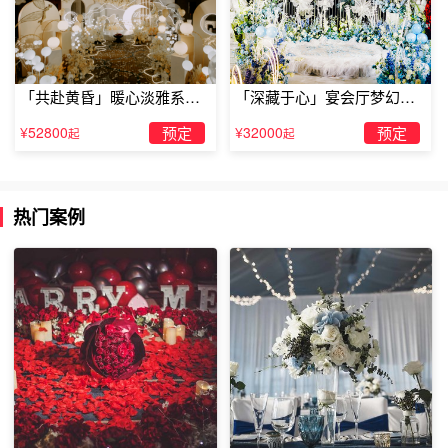
西安酒店房间表白布置推荐西安幸运草酒店公寓
「共赴黄昏」暖心淡雅系求
「深藏于心」宴会厅梦幻主
婚仪式
题求婚仪式
酒店位于地铁二号线北苑站B出口，汇通太古城青都新界8
¥52800
预定
¥32000
预定
起
起
号楼1单元1501室，交通方便，房间干净整洁，温馨舒适，
小区环境优美，是您差旅度假的优选之地。
以上就是西安酒店房间表白布置推荐的相关内容分享，其实
热门案例
西安适合情侣浪漫的地方还有很多，大家可以关注TellLove
求婚策划
官网，如果大家想要给心爱的她来一场
浪漫的求婚
策划也可以向我们的在线客服进行咨询了解哦！