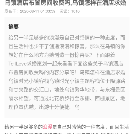
乌镇酒店布置房间收费吗,乌镇怎样在酒店求婚
发布于：2020-08-11 04:03:39
阅读：1016
摘要
给另一半足够多的浪漫是自己对感情的一种态度，而
且生活种也少不了创造浪漫和惊喜，那么在乌镇的你
想好在什么地方为她创造一份惊喜呢？下面跟着
TellLove求婚策划一起来看看下面这些关于乌镇酒店
布置房间收费吗的内容分享吧！乌镇怎样在酒店求婚
乌镇时光小镇客栈乌镇时光小镇主题客栈位于隆源路
和甘泉路的交汇口，地处乌镇繁华地带，与东栅景区
隔水相望，可通过北花桥步行至东栅、西栅景区，地
理位置优越，出游十分便捷。乌
给另一半足够多的
浪漫
是自己对感情的一种态度，而且生活