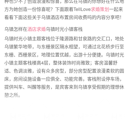
种也少不了创造浪漫和惊喜，那么在乌镇的你想好在什么地
方为她创造一份惊喜呢？下面跟着TellLove
求婚策划
一起来
看看下面这些关于乌镇酒店布置房间收费吗的内容分享吧！
乌镇怎样在
酒店求婚
乌镇时光小镇客栈
乌镇时光小镇主题客栈位于隆源路和甘泉路的交汇口，地处
乌镇繁华地带，与东栅景区隔水相望，可通过北花桥步行至
东栅、西栅景区，地理位置优越，出游十分便捷。乌镇时光
小镇主题客栈楼高4层，整体装饰时尚雅致；客房温馨舒
适、色调淡雅，设有众多房型，部分房型配置浪漫柔软的圆
床，房间设施设备一应俱全、功能完善。客栈附设停车场，
提供叫车、叫醒等服务，是宾客来到乌镇享受假期的理想休
憩之所。