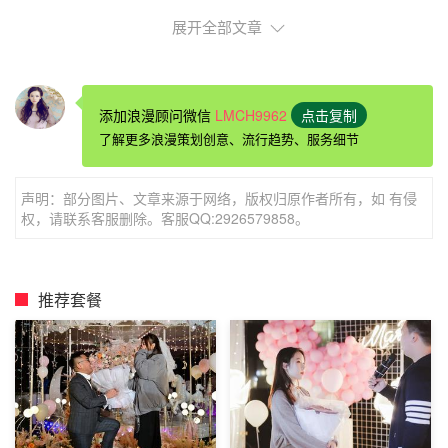
展开全部文章
添加浪漫顾问微信
LMCH9962
点击复制
了解更多浪漫策划创意、流行趋势、服务细节
声明：部分图片、文章来源于网络，版权归原作者所有，如 有侵
权，请联系客服删除。客服QQ:2926579858。
乌镇怎样在酒店
求婚
乌镇禾木居客栈
推荐套餐
乌镇禾木居人文客栈拥有古色古香的的住宿环境，热情淳朴
的服务人员，为顾客带来愉悦的旅行！