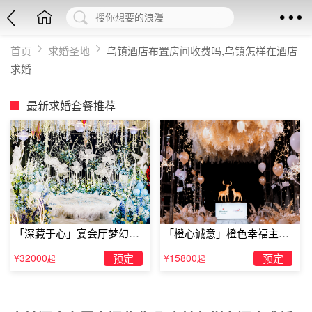
首页
求婚圣地
乌镇酒店布置房间收费吗,乌镇怎样在酒店
求婚
最新求婚套餐推荐
「深藏于心」宴会厅梦幻主
「橙心诚意」橙色幸福主题
题求婚仪式
露台求婚
¥32000
预定
¥15800
预定
起
起