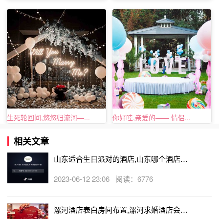
生死轮回间,悠悠归流河—...
你好哇,亲爱的—— 情侣...
相关文章
山东适合生日派对的酒店,山东哪个酒店有
生日房
2023-06-12 23:06 阅读：6776
漯河酒店表白房间布置,漯河求婚酒店会帮