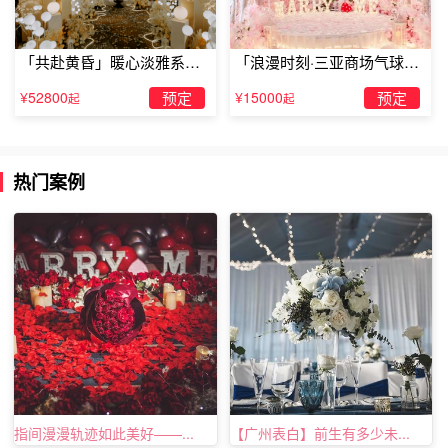
以上就是关于乌镇酒店布置房间收费吗的全部内容，想了解
更多关于乌镇酒店布置房间收费吗的资讯就关注TellLove乌
镇浪漫策划官网吧。
「共赴黄昏」暖心淡雅系求
「浪漫时刻·三亚商场气球雨
婚仪式
惊喜求婚」
¥52800
预定
¥15000
预定
起
起
热门案例
指间漫漫轨迹如此美好——...
【广州表白】前生有多少未...