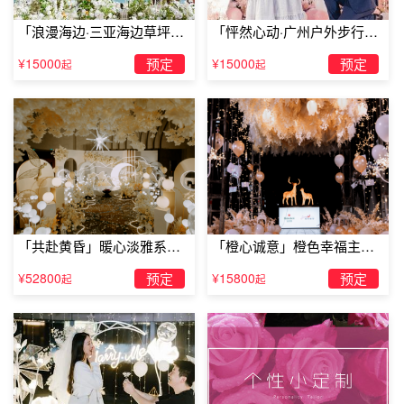
「浪漫海边·三亚海边草坪浪
「怦然心动·广州户外步行街
漫求婚」
求婚」
¥15000
预定
¥15000
预定
起
起
绵阳酒店生日布置推荐梓潼爱琴海假日酒店
「共赴黄昏」暖心淡雅系求
「橙心诚意」橙色幸福主题
梓潼爱琴海假日酒店位于董家店街，靠近金太阳幼儿园，交
婚仪式
露台求婚
¥52800
预定
¥15800
预定
起
起
通十分便利。酒店设有各类温馨客房，并配有休闲区和停车
位，提供24小时热水淋浴、中央空调、电视、电话和宽带上
网，让您在旅途中感受到“家”的温馨和舒适。
上述内容便是小编为大家分享的关于绵阳酒店生日布置推荐
等内容推荐，希望能给在绵阳的朋友们带来帮助，当然如果