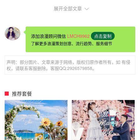
展开全部文章
添加浪漫顾问微信
LMCH9962
点击复制
了解更多浪漫策划创意、流行趋势、服务细节
声明：部分图片、文章来源于网络，版权归原作者所有，如 有侵
绵阳酒店轰趴怎么搞绵阳华鑫宾馆
权，请联系客服删除。客服QQ:2926579858。
绵阳华鑫商务宾馆位于绵阳市永兴镇永发路，所处位置交通
便利。宾馆内设施齐全，24小时热水供应，无线WIFI覆
盖，环境干净卫生，价格实惠，整体性价比较高。
推荐套餐