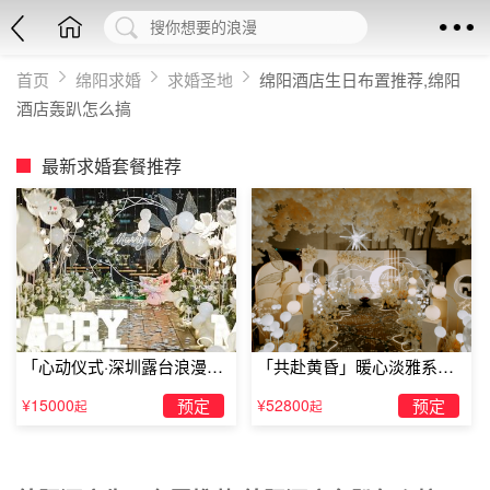
首页
绵阳求婚
求婚圣地
绵阳酒店生日布置推荐,绵阳
酒店轰趴怎么搞
最新求婚套餐推荐
「心动仪式·深圳露台浪漫求
「共赴黄昏」暖心淡雅系求
婚」
婚仪式
¥15000
预定
¥52800
预定
起
起