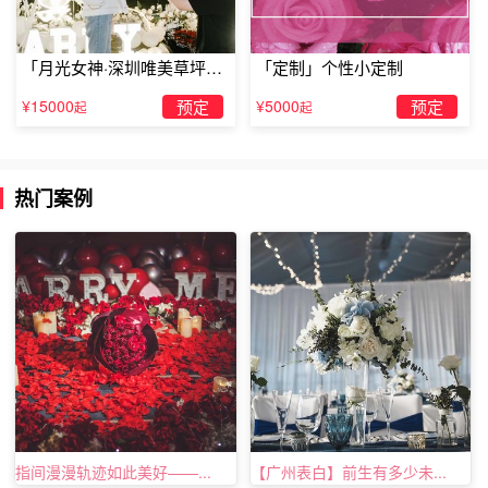
大家有向女友表白或者
求婚
的想法也可以与我们进行在线沟
通哦~
「月光女神·深圳唯美草坪浪
「定制」个性小定制
漫求婚」
¥15000
预定
¥5000
预定
起
起
热门案例
指间漫漫轨迹如此美好——...
【广州表白】前生有多少未...