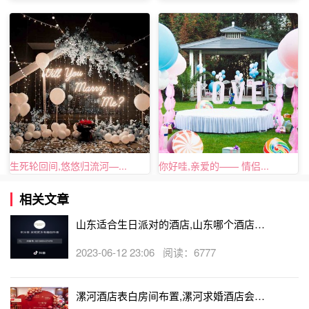
生死轮回间,悠悠归流河—...
你好哇,亲爱的—— 情侣...
相关文章
山东适合生日派对的酒店,山东哪个酒店有
生日房
2023-06-12 23:06 阅读：6777
漯河酒店表白房间布置,漯河求婚酒店会帮