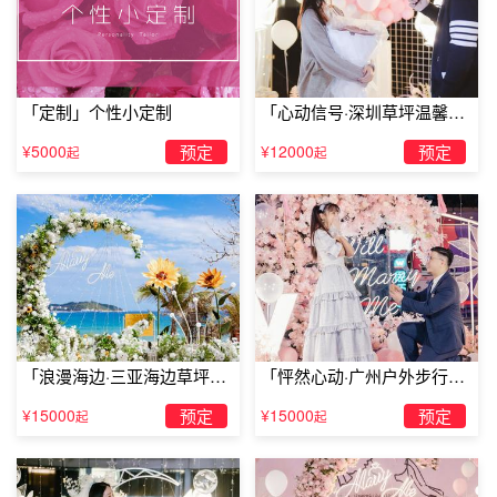
「定制」个性小定制
「心动信号·深圳草坪温馨求
婚」
¥5000
预定
¥12000
预定
起
起
「浪漫海边·三亚海边草坪浪
「怦然心动·广州户外步行街
青岛创意求婚点子之重温初遇地点
漫求婚」
求婚」
¥15000
预定
¥15000
预定
起
起
特意带她去你们初次相遇的地方，随着你们的记忆回忆
现场，不断说出你的想法。重现当年你最感动的瞬间，说出
你对她的爱，然后跪着向她求婚，这绝对会感动她，并让她