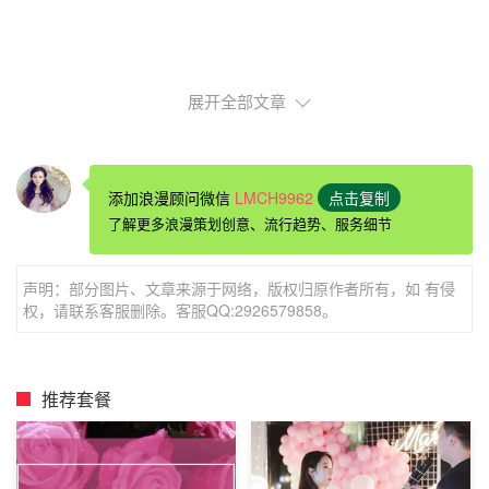
展开全部文章
青岛创意求婚点子之一个魔术，变幻出爱情
添加浪漫顾问微信
LMCH9962
点击复制
了解更多浪漫策划创意、流行趋势、服务细节
魔术神奇又让人对此心之向往，而且当一个人在变魔术
的时候，你就会发现平时普通的他，也会有发光的时候。因
声明：部分图片、文章来源于网络，版权归原作者所有，如 有侵
此通过变魔术求婚，会增加你的魅力。在网上自己学习一个
权，请联系客服删除。客服QQ:2926579858。
简单的魔术，就在她的面前变魔术，可以先变出她的照片，
你们的合照，然后最近动人心的时刻就要来了，把璀璨的求
婚钻戒戴在她的指间，对她诉说“一生相伴，一世相随”的爱
推荐套餐
情诺言，相信一定能够打动她的心。