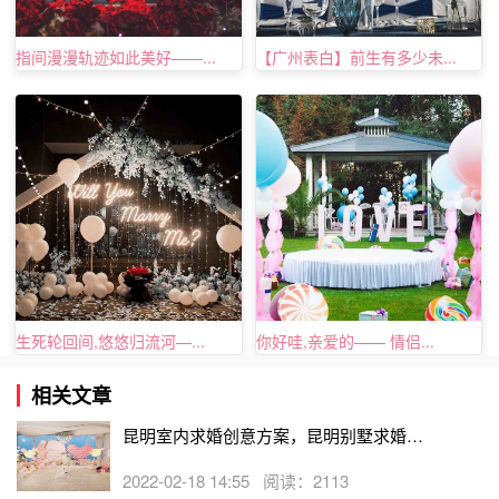
青岛创意求婚点子之徒步旅行中的求婚
指间漫漫轨迹如此美好——...
【广州表白】前生有多少未...
这里的求婚发生的场地就是在帐篷里面，如果你们两个
人都喜欢徒步旅行，那么一定会组织一些爬山的运动。如果
去的地方比较远，那么当然要住帐篷了，在帐篷中求婚，可
是比较
浪漫
的。不知道为什么，总觉得在帐篷那样一个狭小
的空间里，就会感觉世间什么都不存在，只有彼此。在这
时，就拿出一枚你已经为她提前准备好的钻戒，让“一生相
伴，一世相随”成为你们的爱情誓言。
生死轮回间,悠悠归流河—...
你好哇,亲爱的—— 情侣...
相关文章
昆明室内求婚创意方案，昆明别墅求婚策
划创意点子
2022-02-18 14:55 阅读：2113