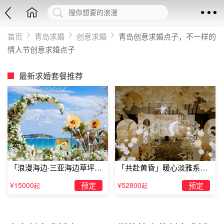
首页
青岛求婚
创意求婚
青岛创意求婚点子，不一样的
情人节创意求婚点子
最新求婚套餐推荐
「浪漫海边·三亚海边草坪浪
「共赴黄昏」暖心淡雅系求
漫求婚」
婚仪式
¥15000
预定
¥52800
预定
起
起