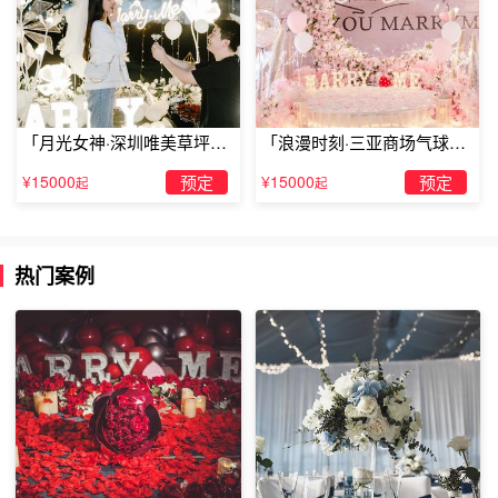
铭记并感动一生，说明你的心里一直都有她，你们的故事从
来都刻在你心里。
「月光女神·深圳唯美草坪浪
「浪漫时刻·三亚商场气球雨
漫求婚」
惊喜求婚」
¥15000
预定
¥15000
预定
起
起
热门案例