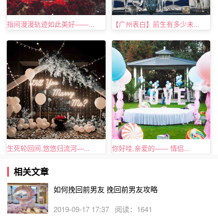
友，一切一切顺其自然，如果你上来就想挽回，谈感情，那
么对方心里本能的开始抵制你，防御你，你之前所做的一切
指间漫漫轨迹如此美好——...
【广州表白】前生有多少未...
就前功尽弃了。
生死轮回间,悠悠归流河—...
你好哇,亲爱的—— 情侣...
相关文章
如何挽回前男友 挽回前男友攻略
2019-09-17 17:37 阅读：1641