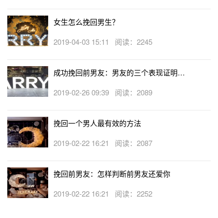
很多人却打着‘独身主义’的名号整天念叨着自己不想谈恋
女生怎么挽回男生？
爱，却总在背地里偷偷羡慕那些成双成对牵着手过马路的甜
2019-04-03 15:11 阅读：2245
蜜情侣，通过今天这个关于挽回男友的真实案例，希望可以
帮助到更多人认识到：爱的不勇敢是因为你在自卑!想要收
成功挽回前男友：男友的三个表现证明他
获幸福爱情，请摒弃自卑，认识并接受自己的长处与不足，
还爱你
提升自己的个人魅力，自己给自己安全感!
2019-02-26 09:39 阅读：2089
挽回一个男人最有效的方法
2019-02-22 16:21 阅读：2087
挽回前男友：怎样判断前男友还爱你
2019-02-22 16:21 阅读：2252