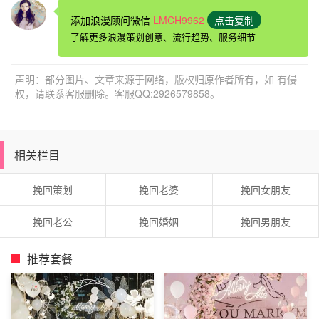
添加浪漫顾问微信
LMCH9962
点击复制
这位女性咨询在前来咨询见到花镇情感导师的初期，嘴里经
了解更多浪漫策划创意、流行趋势、服务细节
常说到‘害怕’这个词语，并且一直在强调自己‘不知道该怎么
办’，担心男友不理解自己，又害怕自己会耽误男友，而且
声明：部分图片、文章来源于网络，版权归原作者所有，如 有侵
因为急着挽回，讲述情感问题时常常面露担忧，紧张，这种
权，请联系客服删除。客服QQ:2926579858。
情况在情感上来说就是不知道如何表达自己的情绪，不知道
释放情感。
相关栏目
挽回策划
挽回老婆
挽回女朋友
挽回老公
挽回婚姻
挽回男朋友
推荐套餐