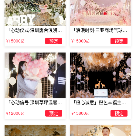
「心动仪式·深圳露台浪漫求
「浪漫时刻·三亚商场气球雨
婚」
惊喜求婚」
¥15000
预定
¥15000
预定
起
起
二、做一个全新的自己，“二次吸引”对方
恋爱也是一个学习的过程，只有不断的改变自己，让自己学
会成长，变得成熟，这段感情才能继续长存下去。 没有男
生不喜欢温柔体贴的女生，但是如若因为自己的温柔而让彼
此分手。那就需要反省自己，换种方式去爱了。改化妆时就
化妆，改买衣服时就买衣服，该看电影时就去买电影票。做
一个全新的自己，二次吸引对方，将自己身上的优点都淋漓
「心动信号·深圳草坪温馨求
「橙心诚意」橙色幸福主题
尽致的展现在对方的眼前，再次吸引对方让他投入自己的怀
婚」
露台求婚
抱。
¥12000
预定
¥15800
预定
起
起