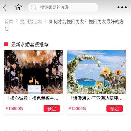
首页
挽回男朋友
如何才能挽回男友？挽回男友最好的方
法
最新求婚套餐推荐
「橙心诚意」橙色幸福主题
「浪漫海边·三亚海边草坪浪
露台求婚
漫求婚」
¥15800
预定
¥15000
预定
起
起