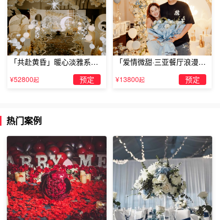
「共赴黄昏」暖心淡雅系求
「爱情微甜·三亚餐厅浪漫求
婚仪式
婚」
¥52800
预定
¥13800
预定
起
起
热门案例
三、淡化对方的防御心理
挽回的过程，就相当于你在重新追他一次，其实你什么心思
对方心知肚明，既然大家都明白，就不要挑明，不要上来就
谈感情，你要做的是淡化对方的防御，你就当他是一个朋