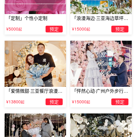
「定制」个性小定制
「浪漫海边·三亚海边草坪浪
漫求婚」
¥5000
预定
¥15000
预定
起
起
「爱情微甜·三亚餐厅浪漫求
「怦然心动·广州户外步行街
恋爱纪念日求婚：幸福一线牵
婚」
求婚」
¥13800
预定
¥15000
预定
起
起
在恋爱纪念日这一天的早晨，你偷偷的在心爱的她的手
上系上一根绳子，然后在绳子的另外一端系上戒指，然后你
让她慢慢的移动绳子，放戒指滑落到她眼前她一定特别惊
喜，女生梦想的一刻便是求婚，所以抓住时机，把心中想说