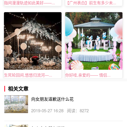
恋爱纪念日求婚：爱心早餐求婚
指间漫漫轨迹如此美好——...
【广州表白】前生有多少未...
比起烛光晚餐，一份简简单单的早餐更容易打动一个女
孩，如果你在恋爱纪念日为她准备一份爱心早餐求婚，一定
会有别样的温馨感动。那是一个阳光明媚的早晨，当她醒
来，发现餐桌上放着你为她准备的爱心早餐，不用多么精
致，一碗粥，一份煎蛋，简单的小菜，留着你亲手写的字
条:我想天天给你做早餐。这样的温馨，足以感动任何一个
女孩。
生死轮回间,悠悠归流河—...
你好哇,亲爱的—— 情侣...
相关文章
向女朋友道歉送什么花
2019-05-27 16:28 阅读：8272