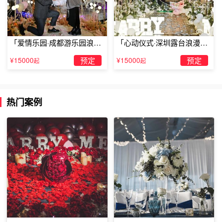
的说出来，然后拿着戒指跟她说“亲爱的，让我为你戴上
它，嫁给我吧”。
「爱情乐园·成都游乐园浪漫
「心动仪式·深圳露台浪漫求
求婚」
婚」
¥15000
预定
¥15000
预定
起
起
热门案例