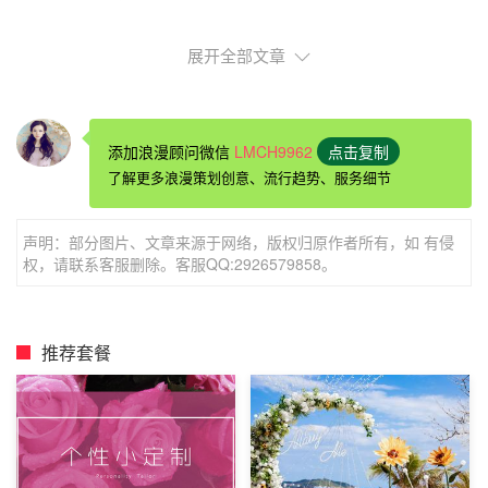
展开全部文章
恋爱纪念日求婚：玫瑰花田求婚
添加浪漫顾问微信
LMCH9962
点击复制
如果恋爱纪念日正好在春天，在温暖的春风之中，沐浴
了解更多浪漫策划创意、流行趋势、服务细节
在阳光的午后，牵着她的手散步在这片灿烂的花田。红的玫
瑰，粉的玫瑰，朵朵争艳，就像你们新鲜饱满的爱情，让人
声明：部分图片、文章来源于网络，版权归原作者所有，如 有侵
爱不释手，玫瑰花田的中央，让她停下，轻轻的摘下一朵玫
权，请联系客服删除。客服QQ:2926579858。
瑰花送给爱的她，这个时候，拿过早已准备好的乐器，为她
唱起一情歌，在表演完情歌之后，单膝跪地，在一片玫瑰花
的海洋之中向她
浪漫求婚
，这样的
浪漫
，让爱随风奔跑，给
推荐套餐
她幸福的力量。