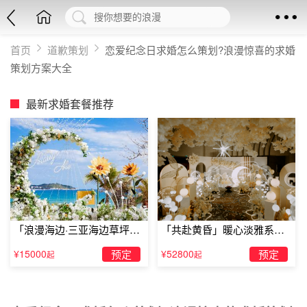
首页
道歉策划
恋爱纪念日求婚怎么策划?浪漫惊喜的求婚
策划方案大全
最新求婚套餐推荐
「浪漫海边·三亚海边草坪浪
「共赴黄昏」暖心淡雅系求
漫求婚」
婚仪式
¥15000
预定
¥52800
预定
起
起