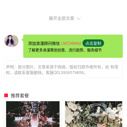
展开全部文章
求婚道具气球：气球墙求婚
添加浪漫顾问微信
LMCH9962
点击复制
你可以策划一场浪漫温馨的家庭式求婚，在房间里利用
了解更多浪漫策划创意、流行趋势、服务细节
彩色气球布置浪漫的场景，用气球打造爱心墙，在每个气球
上都写上“will you marry
声明：部分图片、文章来源于网络，版权归原作者所有，如 有侵
me?”然后搭配闪烁的彩色灯光，鲜花，营造浪漫的氛围。
权，请联系客服删除。客服QQ:2926579858。
当女友回家打开房门的看到这一幕会多么的惊喜，此时的你
再拿出一枚璀璨的钻戒向她求婚，相信一定会成功的。
推荐套餐