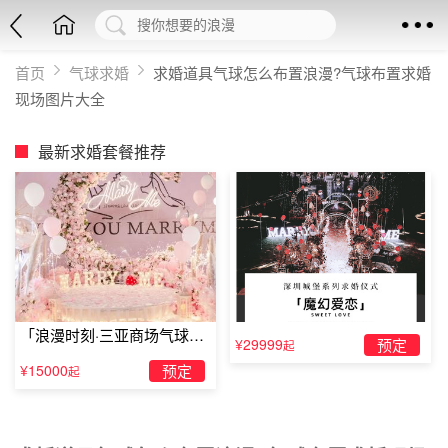
首页
气球求婚
求婚道具气球怎么布置浪漫?气球布置求婚
现场图片大全
最新求婚套餐推荐
「浪漫时刻·三亚商场气球雨
¥29999
预定
起
惊喜求婚」
¥15000
预定
起