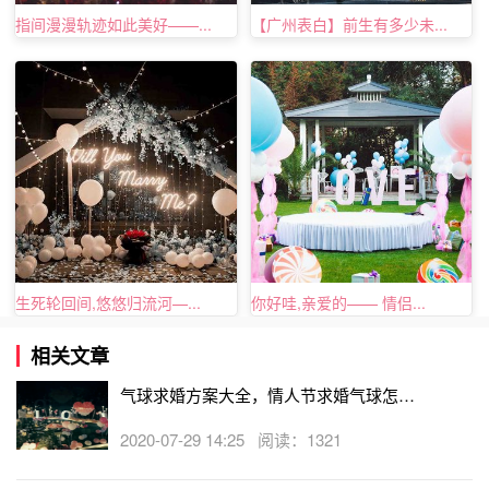
指间漫漫轨迹如此美好——...
【广州表白】前生有多少未...
想要利用气球求婚，其实有非常多的方式，其中最常用
的一种就是利用彩色气球来营造一个浪漫的求婚场景，然后
华丽丽的向女友求婚。将各种各样的彩色气球放在
室内求婚
场景
里面，营造出浪漫的求婚氛围。当女友打开房门发现这
一幕将会多么的惊喜，此时的你再用
求婚戒指
向她求婚，相
信一定能成功。
生死轮回间,悠悠归流河—...
你好哇,亲爱的—— 情侣...
相关文章
气球求婚方案大全，情人节求婚气球怎么
布置
2020-07-29 14:25 阅读：1321