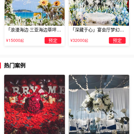
的求婚任何女孩都会感动。
「浪漫海边·三亚海边草坪浪
「深藏于心」宴会厅梦幻主
漫求婚」
题求婚仪式
¥15000
预定
¥32000
预定
起
起
热门案例
求婚道具气球：彩色气球求婚