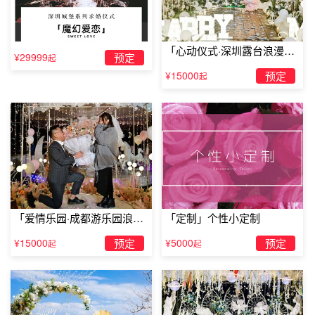
「心动仪式·深圳露台浪漫求
¥29999
预定
起
婚」
¥15000
预定
起
求婚道具气球：
热气球求婚
其实气球求婚还可以更创意一些，带她去乘坐热气球，
「爱情乐园·成都游乐园浪漫
「定制」个性小定制
利用热气球给女友带来一段
浪漫的求婚
，相信她会非常的高
求婚」
¥15000
预定
¥5000
预定
起
起
兴的。当热气球平稳降落，你突然消失，当再次出现在女友
面前的时候，你正骑着高大的黑马向她走去，你如骑士般的
单膝跪地，献上99朵玫瑰花，然后掏出钻戒，大声地对女友
说：“我想像骑士一样守护你一辈子!嫁给我好吗?”相信这样