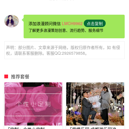
添加浪漫顾问微信
LMCH9962
点击复制
了解更多浪漫策划创意、流行趋势、服务细节
家里
浪漫求婚方式
一、用心制作视频求婚
声明：部分图片、文章来源于网络，版权归原作者所有，如 有侵
权，请联系客服删除。客服QQ:2926579858。
很多有钱人都会租用专门的电子设备来求婚，这会花费大量
的资金，我们可以自己制作视频，发送给女朋友。视频可以
是平时两个人的照片，以时间为轴线，制作一个感人的视
推荐套餐
频。视频中也可以包含其他的一些内容，比如父母认可儿媳
妇的视频，自己用心制作的礼物，自己亲手写的情书等，这
些可以很
浪漫
但却不会花费太多的钱。