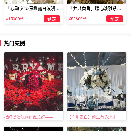
大多数女性都爱看杂志，其实杂志也可以成为你的求婚工
「心动仪式·深圳露台浪漫求
「共赴黄昏」暖心淡雅系求
婚」
婚仪式
具。制作一本由你亲自设计的杂志，里面写上一段你对你们
¥15000
预定
¥52800
预定
起
起
关系看法的采访。杂志里再夹一张地图，告诉她立刻从她所
在的地方，去寻找她未来的丈夫。在地图指示的终点，你可
以选择一个你装扮好了的小花园，里面装饰满玫瑰花。等到
热门案例
寻找到未来的另一半，也就是你时，送上璀璨的戒指，许下
你最真挚的诺言吧。
指间漫漫轨迹如此美好——...
【广州表白】前生有多少未...