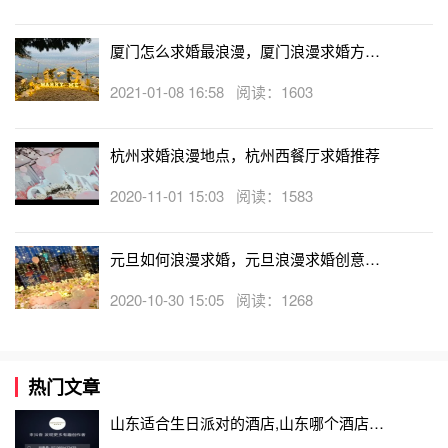
纸和颜料制作玫瑰，在求婚时用上它，会比买的玫瑰效果更
好。可以自己制作属于两人的结婚照，求婚时女友看到你的
厦门怎么求婚最浪漫，厦门浪漫求婚方式
心意，定会感动。
大盘点
2021-01-08 16:58 阅读：1603
杭州求婚浪漫地点，杭州西餐厅求婚推荐
2020-11-01 15:03 阅读：1583
元旦如何浪漫求婚，元旦浪漫求婚创意攻
略流程
2020-10-30 15:05 阅读：1268
热门文章
山东适合生日派对的酒店,山东哪个酒店有