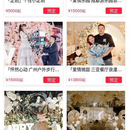
「定制」个性小定制
「爱情乐园·成都游乐园浪漫
求婚」
¥5000
预定
¥15000
预定
起
起
「怦然心动·广州户外步行街
「爱情微甜·三亚餐厅浪漫求
求婚」
婚」
¥15000
预定
¥13800
预定
起
起
家里
浪漫求婚
方式二、杂志求婚