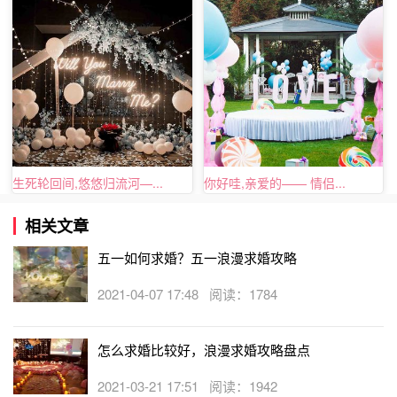
生死轮回间,悠悠归流河—...
你好哇,亲爱的—— 情侣...
家里浪漫求婚方式三、手工制作法
相关文章
五一如何求婚？五一浪漫求婚攻略
自己的家里都很方便的，可以买一些很普通的东西自己手工
2021-04-07 17:48 阅读：1784
制作一些东西，制作这些东西可能需要一些时间，所以，各
位男友们，如果你们已经认定了你的女友就是你一生要照顾
怎么求婚比较好，浪漫求婚攻略盘点
得人，那么就提前准备着，可以提前制作心愿瓶，求婚时告
诉女友这个是她装下她所有愿望你帮她实现的东西；用卫生
2021-03-21 17:51 阅读：1942