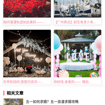
国庆节是一年中的小长假之一，就算再忙碌的我们也停
下了脚步，回到家里与家人团聚了，满家的欢声笑语无一不
是的，可是在父母的心中总是有着一个未完全安下心来的秘
指间漫漫轨迹如此美好——...
【广州表白】前生有多少未...
密，那就是儿女们长大了，应该有着可靠的婚姻才更好，如
果自己的儿子能够带回儿媳，那就是完美的，所以这个
情人
节
可以考虑把女友带回来见面，正式介绍给家庭，这样的求
婚既简单又实在。
生死轮回间,悠悠归流河—...
你好哇,亲爱的—— 情侣...
相关文章
五一如何求婚？五一浪漫求婚攻略