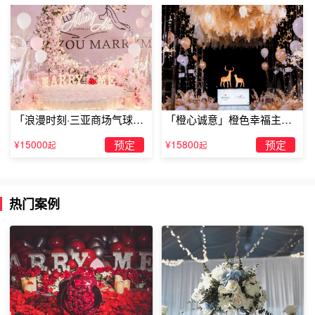
的歌曲
。
「浪漫时刻·三亚商场气球雨
「橙心诚意」橙色幸福主题
惊喜求婚」
露台求婚
¥15000
预定
¥15800
预定
起
起
热门案例
国庆节浪漫求婚点子：亲人的呵护