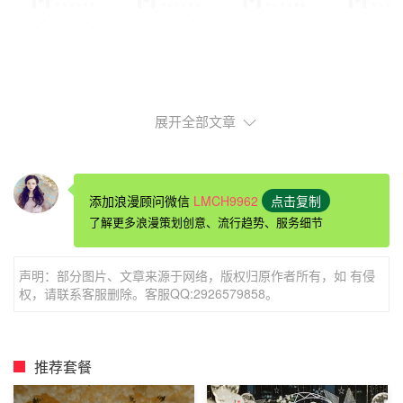
展开全部文章
国庆节
浪漫
求婚点子
：美容院暖心
求婚
添加浪漫顾问微信
LMCH9962
点击复制
女人是水做的，过了二十岁后就开始慢慢保养了，趁着
了解更多浪漫策划创意、流行趋势、服务细节
国庆这样的日子，亲自带女友去最好的美容院陪她，让她享
受着。提前准备好花束、钻戒、婚纱，女友一步步保养，让
声明：部分图片、文章来源于网络，版权归原作者所有，如 有侵
美容师一步步将她引导到你求婚的地方，给她意外的惊喜。
权，请联系客服删除。客服QQ:2926579858。
推荐套餐