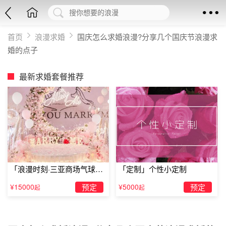
首页
浪漫求婚
国庆怎么求婚浪漫?分享几个国庆节浪漫求
婚的点子
最新求婚套餐推荐
「浪漫时刻·三亚商场气球雨
「定制」个性小定制
惊喜求婚」
¥15000
预定
¥5000
预定
起
起