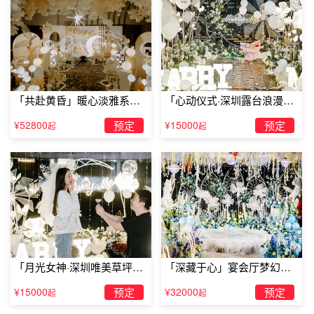
「共赴黄昏」暖心淡雅系求
「心动仪式·深圳露台浪漫求
婚仪式
婚」
¥52800
预定
¥15000
预定
起
起
国庆节浪漫求婚点子：专属求婚摩天轮
好不容易等来的国庆长假，相恋的两个人会相约出去游
玩，游乐场可以给我们玩耍的空间，更为我们提供了求婚的
机会。摩天轮有着实现真爱的魔力预言，你可以把摩天轮的
「月光女神·深圳唯美草坪浪
「深藏于心」宴会厅梦幻主
那一场包了，然后在每一个屋子里放上一个彩灯字，组成一
漫求婚」
题求婚仪式
¥15000
预定
¥32000
预定
起
起
句“嫁给我好吗”，然后留一个两个人上去，在上面放着
求婚