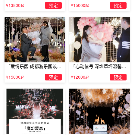
婚」
婚」
¥13800
预定
¥15000
预定
他”，求婚成功率可是杠杠的。
起
起
「爱情乐园·成都游乐园浪漫
「心动信号·深圳草坪温馨求
求婚」
婚」
¥15000
预定
¥12000
预定
起
起
七夕浪漫求婚五大最佳地点：浪漫文艺的餐厅