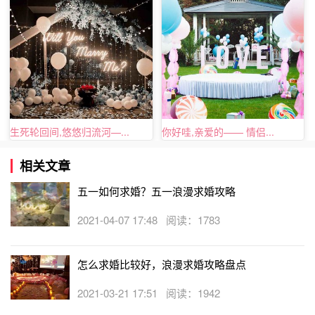
生死轮回间,悠悠归流河—...
你好哇,亲爱的—— 情侣...
相关文章
七夕决定好一个求婚场地之后，就可以了解一下
求婚策
划公司多少钱
七夕找策划公司布置一次求婚的费用是多少?
五一如何求婚？五一浪漫求婚攻略
来看看你亏了没有，考虑一下预算，设计一个求婚的创意。
2021-04-07 17:48 阅读：1783
相信只要是用心筹划的求婚，一定能够成功的!Tell
Love
求婚策划
为会你准备最完美的求婚。
怎么求婚比较好，浪漫求婚攻略盘点
2021-03-21 17:51 阅读：1942