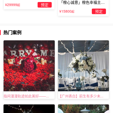
「橙心诚意」橙色幸福主题
¥29999
预定
起
如果你是一个害羞的男生，在人群爆满的广场不好意思
露台求婚
¥15800
预定
起
求婚，那么七夕那天在浪漫文艺的餐厅也是一个不错的选
择。找一个相对安静(经济富裕的话也可以包下整个餐厅)的
餐厅，在两人吃完之后再像女方求婚一定是十分浪漫的。
热门案例
七夕浪漫求婚五大最佳地点：奢华的游艇
在七夕的时候带上女朋友去海边，两个人租一架游艇在
大海上驰骋，这时候掏出
求婚戒指
和女朋友求婚也是十分浪
漫的。在游艇上求婚还会让女生有一种自己是韩国电视剧中
女主角的感觉。
指间漫漫轨迹如此美好——...
【广州表白】前生有多少未...