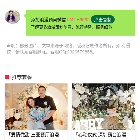
添加浪漫顾问微信
LMCH9962
点击复制
了解更多浪漫策划创意、流行趋势、服务细节
声明：部分图片、文章来源于网络，版权归原作者所有，如 有侵
七夕浪漫求婚五大最佳地点
：摩天轮的至高点
权，请联系客服删除。客服QQ:2926579858。
在摩天轮的至高点一直以来都是情侣们求婚的圣地，虽
然已经非常俗套了，但从来不影响摩天轮在
求婚场地
中的地
推荐套餐
位。可以设想，七夕在摩天轮的最高处有星星为你求婚加油
助威，求婚成功率还会低吗?
七夕浪漫求婚五大最佳地点
：人群爆满的广场
提前在人群爆满的广场做好
求婚现场
的准备，在这里求
婚有一个非常大的好处。众所周知，中国人有一个特点：非
常喜欢凑热闹，七夕你在广场上求婚一定会有许多人来围
「爱情微甜·三亚餐厅浪漫求
「心动仪式·深圳露台浪漫求
观，这时候一定会有许多人帮你加油起哄“嫁给他”，“嫁给