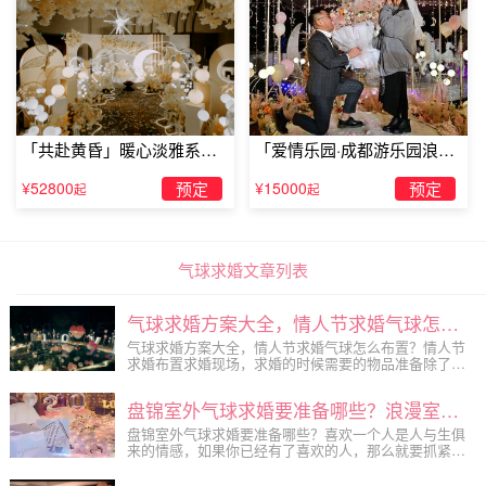
「共赴黄昏」暖心淡雅系求
「爱情乐园·成都游乐园浪漫
婚仪式
求婚」
¥52800
预定
¥15000
预定
起
起
气球求婚文章列表
气球求婚方案大全，情人节求婚气球怎么布置
气球求婚方案大全，情人节求婚气球怎么布置？情人节
求婚布置求婚现场，求婚的时候需要的物品准备除了钻
戒和鲜花，还有气球是必不可少的物品之一，气球可以
给求婚现场带来浪漫和温馨的气氛，那么情人节气球求
盘锦室外气球求婚要准备哪些？浪漫室外气球求婚策划推荐
婚要如何布置才能显得更加浪漫呢？和特爱有品求婚策
划小编一起来看看情人节气球求婚怎么布置的...
盘锦室外气球求婚要准备哪些？喜欢一个人是人与生俱
来的情感，如果你已经有了喜欢的人，那么就要抓紧行
动。不能让后悔留在以后的岁月中，可是喜欢当中往往
是伴随着暗恋的，如何表白、如何表白才能成功，这就