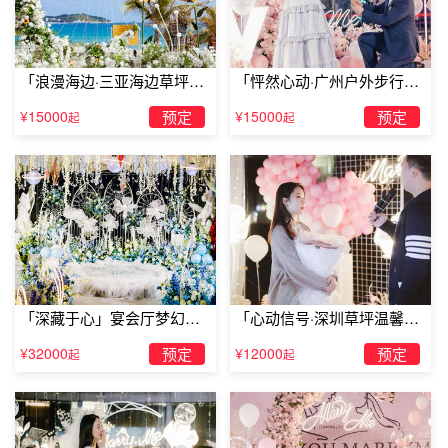
一枚求婚戒指以外，还需要鲜花与观众，鲜花可以选择
玫瑰、百合，观众可以找两个人关系好的朋友。求婚用
怎么借助道具求婚?有哪些创意惊喜的求婚策划?
的创意道具需要准备哪些?今天与小编一起来了解下吧。
求婚这一话题在年轻人的口中是源源不绝的，每时
每刻都想着求婚这件事。有哪些创意惊喜的求婚策划，
「浪漫海边·三亚海边草坪浪
「怦然心动·广州户外步行街
这样的念头也时时刻刻出现在我们的脑中。怎么借助道
漫求婚」
求婚」
具求婚?做任何事都是需要计划的，一份绝美的求婚创意
¥15000
预定
¥15000
预定
起
起
苏州公园求婚怎样才浪漫?浪漫的苏州公园求婚策划
策划书是必不可少的，我们更加要能够学会去想出最佳
的求婚创意。下面我们就一起来学习一下吧...
公园求婚首先就是要选择一个合适的公园，公园你
可以选择环境幽静些的，当然景色也一定要优美，如果
是你们经常去的公园也不错，在这里的求婚它最意想不
到，而且会更加的惊喜。另外你们如果是是公园认识
气球雨求婚多少钱？商场气球求婚需要多少钱
的，那么选择你们相识的公园会更好，在首次相识的地
方求婚更加的有意义。
气球雨求婚多少钱？商场气球求婚需要多少钱。气球雨
带来的浪漫氛围是非常好的，当然不同的场景气球雨求
婚策划的形式也是不一样的，今天特爱有品求婚策划主
要跟大家分享气球雨求婚多少钱？商场气球求婚需要多
热气球求婚多少钱，热气球浪漫求婚方案
少钱。
热气球求婚多少钱？热气球浪漫求婚方案。现在越来越
「深藏于心」宴会厅梦幻主
「心动信号·深圳草坪温馨求
多的年轻人喜欢电影电视里的浪漫求婚环节了，但是大
多数人苦于平时工作繁忙，头脑中又没有可行的浪漫点
题求婚仪式
婚」
子，别着急，下面来看看小编分享的热气球浪漫求婚方
¥32000
预定
¥12000
预定
起
起
高空浪漫求婚——热气球求婚
案吧！
生活是一种体验，平淡、刺激或浪漫，你需要用一辈子
才能将它读懂读透。有没有想过某一天，要伸手去触摸
那柔软漂浮的蓝天白云；有没有曾幻想过带着恋人，乘
着热气球，飘荡在天空上方，拿出戒指向心爱的人求
桂林怎么用气球布置求婚场景？布置气球求婚场景方案
婚？小编今天给大家介绍一下热气球求婚的流程。