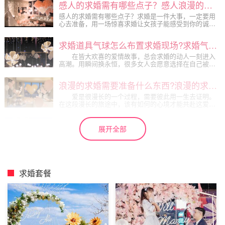
感人的求婚需有哪些点子？感人浪漫的求婚点子介绍
是一个考验人的问题了。下面是浪漫优品整理的浪漫室
外气球求婚策划，一起来看看吧~
感人的求婚需有哪些点子？求婚是一件大事，一定要用
心去准备，用一场惊喜求婚让女孩子能感受到你的诚和
诚意。如果想实实在在抓牢她，就给她一生一世的爱。
求婚有哪些更感人的点子？感人浪漫的求婚点子介绍。
求婚道具气球怎么布置求婚现场?求婚气球布置图片推荐
在皆大欢喜的爱情故事，总会求婚的动人一刻进入
高潮。用瞬间换永恒，很多女人会愿意选择在自己被求
婚的美妙时刻中刹那定格。因此求婚方式一定不能粗糙
了，否则会破坏女人一辈子的梦想。那么，在求婚时，
浪漫的求婚需要准备什么东西?浪漫的求婚道具礼物
求婚道具气球怎么布置求婚现场呢?我们来了解下吧!
爱是很漫长的一个过程，需要彼此用一生去证明。
在这段漫长的旅途中，该有如何的心境才能共赴这爱的
一生。相恋是幸福的，相处则有甜蜜也会有苦涩，在相
处的岁月中，彼此包容，耐心等待，将爱分段打包，便
求婚道具气球怎么布置浪漫?气球布置求婚现场图片大全
将收获一生的幸福甜蜜。那么，浪漫的求婚需要准备什
展开全部
么东西呢?下面就来看看吧!
求婚道具气球怎么布置浪漫?利用气球来求婚，是现
代求婚方式中很常见的一种。虽然气球的价格很低廉，
但是它的求婚效果却是很好的。利用气球求婚，能够让
你的求婚仪式在无形中得到升华，能够让你的求婚仪式
可以用什么求婚道具?怎样策划最有创意的浪漫求婚?
在无形之中变得更加的浪漫。下面我们就一起来看看那
求婚套餐
些利用气球求婚的案例吧!
进入婚姻之前最考验男孩子的就是求婚这个环节
了，其实每个女孩子对婚姻是既渴望又胆却的，那么作
为一个男生应该求婚才能给自己心爱的女孩一个完美、
浪漫具有创意的求婚呢?可以用什么求婚道具呢?让她打
求婚场景布置该怎么做 求婚需要什么道具
消所有的顾虑和你进入幸福的婚姻殿堂。现在就让小编
来给你们解答这个问题吧。
求婚用的创意道具需要准备哪些?许多年轻人都是因为喜
欢求婚这种仪式感才会喜欢求婚戒指，浪漫的求婚除了