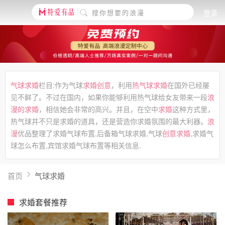
登录
气球求婚
栏目:作为气球
求婚创意
，利用
热气球求婚
在国外已经屡
见不鲜了。不过在国内，如果你能够利用热气球给女友带来一段
浪
漫的求婚
，相信她会非常的高兴。并且，在空中
求婚
这种方式里，
热气球并不只是求婚的道具，还是营造你求婚氛围的最大利器。
浪
漫
优品整理了求婚气球布置,后备箱气球求婚,气球
创意求婚
,求婚气
球怎么布置,宾馆求婚气球布置等相关信息.
首页
气球求婚
求婚套餐推荐