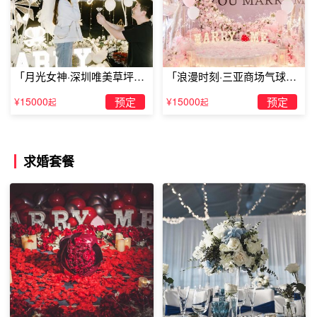
桂林怎么用气球布置求婚场景？爱情时而像月光一样温
柔多情，时而像太阳一样璀璨夺目。它是爱神嘴角轻轻
的叹息，是风拂过柳树微微的凉意，更是一曲超凡脱俗
的乐章，是世间最动人的诗篇。下面是浪漫优品整理的
广州浪漫的商场气球求婚创意，商场气球求婚创意点子推荐
布置气球求婚场景方案，一起来看看吧~
​每每想到求婚，可能很多男士都会表现出一脸苦逼的样
「月光女神·深圳唯美草坪浪
「浪漫时刻·三亚商场气球雨
子。不求婚吧，一直这样拖着也不好，人生大事得解
决；求婚吧，又不知道怎么求，更加担心弄不好了女方
漫求婚」
惊喜求婚」
不开心了直接甩了自己，到底怎样做菜最好呢？下面浪
¥15000
预定
¥15000
预定
起
起
最打动人心也也能表达爱意的求婚创意策划，写有爱的誓言的气球求婚
漫优品整理的广州浪漫的商场气球求婚创意，一起来看
看吧~
你的求婚创意你来定，就好像是每个女孩子喜欢的花
朵一般，只要你愿意去付出，也许只是一朵花和一枚真
诚浪漫的求婚钻戒，就可以让心爱之人感动的稀里哗啦
的。
求婚套餐