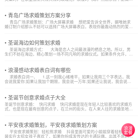
顿晚餐吗，在这样的氛围中求婚，这样的求婚策划多少钱呢?一般只需要
几百块钱就可以了。如果是网购一些求婚道...
• 青岛广场求婚策划方案分享
青岛广场求婚策划：广场大屏幕求婚 想把爱告诉全世界，据唯她求
婚订制介绍那么不妨可以选择广场大屏幕表白，表现你最轰动热烈的爱，
你所需要的是提前租好一个广场的大屏幕5分钟的时间，并且提前制作好
一个爱的视频，在某一个她必经的时间段，...
• 圣诞海边如何策划求婚
圣诞海边求婚方式： 大海是恋人之间最浪漫的栖息之地。所以，男
生们不妨在海边，精心策划一场不同凡响的求婚仪式。如果条件允许，大
家可以在海边搭建一个你们两人专属的爱情城堡，在城堡的周围放入一些
娇艳的玫瑰花，再铺好一条铺满玫瑰花瓣的...
• 浪漫感动求婚表白词有哪些
求婚表白词一、 1.这一刻我心绪难平，如果让我用三个字表达，我
会说我爱你;如果让我加个期限，我会说一万年;如果还让我说，我会说嫁
给我吧! 2.习惯了你的唠叨，习惯了你的撒娇，习惯了你的无理取闹，
习惯了...
• 圣诞节创意求婚点子大全
圣诞节创意求婚： 快闪求婚 快闪求婚是现在年轻人比较喜欢的求婚方
式，也是现在最有创意的点子，在兰州的街头，在人来人往的求婚圣地，
突然进行快节奏的表演，她们会跳舞，然后围在女朋友的中央，这时候相
信有很多的行人来往，成为你求婚的见证者，这样的求婚...
• 平安夜求婚策划，平安夜求婚策划方案
浪漫
平安夜求婚策划：轻松熊求婚 抖音里面可爱的小姐姐穿着轻松熊服
套餐
装实在太招女孩子喜欢了，如果你扮成发传达的卡通玩偶，出其不意的现