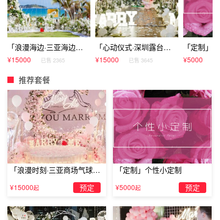
「浪漫海边·三亚海边草坪浪漫求婚」
「心动仪式·深圳露台浪漫求婚」
「定制」个
¥15000
¥15000
¥5000
已售 2365
已售 3645
已售
推荐套餐
「浪漫时刻·三亚商场气球雨
「定制」个性小定制
惊喜求婚」
¥15000
预定
¥5000
预定
起
起