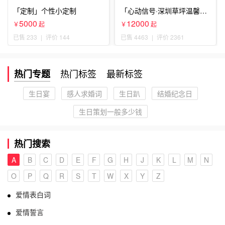
「定制」个性小定制
「心动信号·深圳草坪温馨求
婚」
5000
12000
￥
起
￥
起
已售 233
|
评价 144
已售 4463
|
评价 2361
热门标签
最新标签
热门专题
生日宴
感人求婚词
生日趴
结婚纪念日
生日策划一般多少钱
热门搜索
A
B
C
D
E
F
G
H
J
K
L
M
N
O
P
Q
R
S
T
W
X
Y
Z
爱情表白词
爱情誓言