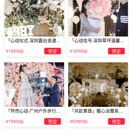
「心动仪式·深圳露台浪漫求
「心动信号·深圳草坪温馨求
婚」
婚」
¥15000
预定
¥12000
预定
起
起
「怦然心动·广州户外步行街
「共赴黄昏」暖心淡雅系求
求婚」
婚仪式
¥15000
预定
¥52800
预定
起
起