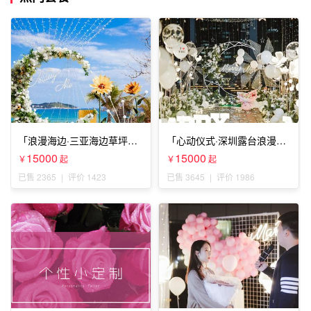
「浪漫海边·三亚海边草坪浪
「心动仪式·深圳露台浪漫求
漫求婚」
婚」
15000
15000
￥
起
￥
起
已售 2365
|
评价 1423
已售 3645
|
评价 1986