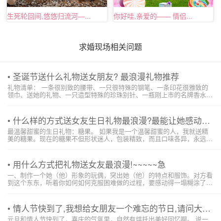
生死轮回间,悠悠归流河—...
你好哇,亲爱的—— 情侣...
求婚现场相关问题
• 圣诞节送什么礼物送女朋友? 最浪漫礼物推荐
礼物清单： 一条很别致的腰带、一只很特殊的钢笔、一条印花很雅致的
领巾、送她的礼物、一只造型特殊的珍珠别针、一瓶刚上市的名牌香水、
一个造型及价值感十足的手提皮包、一条图案别致的丝巾、一件质感及设
计具品味的外套或毛衣。 礼物清单： 一瓶综合维他命、一条图案大方的
领带、一个小牛皮...
• 什么样的方式送女友生日礼物最浪漫?最能让她感动?(礼物是一...
最温馨甜蜜的生日礼物：糖果。 如果我是一个温馨甜蜜的人，我就送精
美的糖果。现在的糖果不但形状迷人，包装精致，而且口味各异，永远充
满新鲜感。改编一句“名言”：生活每一天就像糖果，你永远不知道下一颗
的滋味。无论是小孩还是大人，都不妨了解他们喜欢哪一种糖果，再投其
所好。特别对于喜欢精致...
• 用什么方式把礼物送女友最浪漫!~~~~~急
一、制作一个她（他）形象的玩偶，突出她（他）的特点和服饰。对方看
到这个东东，听着你如何如何克服困难做的过程，要感动得一塌糊涂了！
陶艺、玻璃等材料均可。 二、睡衣。睡衣是万能的礼物哦。因为不用考
虑号码大小，差不多就可以穿，不象外边穿的衣服可能号码款式比较挑
剔。而且，睡衣是贴...
• 情人节快到了,我想给女朋友一个难忘的节日,请问大家要怎么做...
元旦和情人节快到了，喜庆的气氛里，自然有烘托出美好回忆啊。 说一