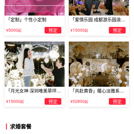
「定制」个性小定制
「爱情乐园·成都游乐园浪漫
求婚」
¥5000
预定
¥15000
预定
起
起
「月光女神·深圳唯美草坪浪
「共赴黄昏」暖心淡雅系求
漫求婚」
婚仪式
¥15000
预定
¥52800
预定
起
起
求婚套餐