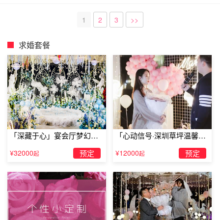
1
2
3
>>
求婚套餐
「深藏于心」宴会厅梦幻主
「心动信号·深圳草坪温馨求
题求婚仪式
婚」
¥32000
预定
¥12000
预定
起
起